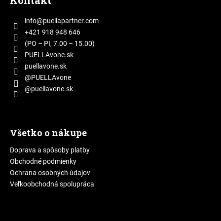
Kontakt
č
p
a
ä
m
info
@
puellapartner.com
t
e
+421 918 948 646
i
(PO – PI, 7.00 – 15.00)
e
PUELLAvone.sk
puellavone.sk
@PUELLAvone
@puellavone.sk
Všetko o nákupe
Doprava a spôsoby platby
Obchodné podmienky
Ochrana osobných údajov
Veľkoobchodná spolupráca