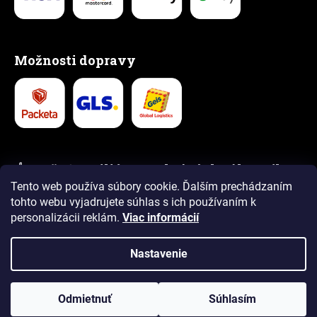
Možnosti dopravy
👍 Vyše 1,5 milióna spokojných zákazníkov
Tento web používa súbory cookie. Ďalším prechádzaním
5,0
4,9
tohto webu vyjadrujete súhlas s ich používaním k
personalizácii reklám.
Viac informácií
Recenzie
Recenzie
Nastavenie
Vytvoril Shoptet Premium
Copyright 2026
www.puellapartner.com
. Všetky práva
Odmietnuť
Súhlasím
vyhradené.