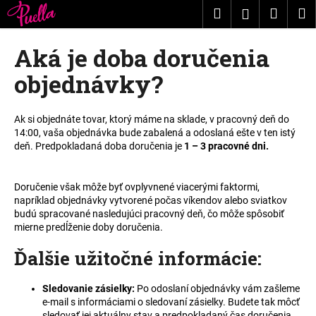
K
Prejsť
Hľadať
Nákup
M
Prihláseni
na
o
obsah
Späť
Späť
košík
š
Aká je doba doručenia
í
Č
objednávky?
k
o
p
Ak si objednáte tovar, ktorý máme na sklade, v pracovný deň do
o
14:00, vaša objednávka bude zabalená a odoslaná ešte v ten istý
t
deň. Predpokladaná doba doručenia je
1 – 3 pracovné dni
.
r
e
Doručenie však môže byť ovplyvnené viacerými faktormi,
napríklad objednávky vytvorené počas víkendov alebo sviatkov
b
budú spracované nasledujúci pracovný deň, čo môže spôsobiť
u
mierne predĺženie doby doručenia.
j
Ďalšie užitočné informácie:
e
t
Sledovanie zásielky:
Po odoslaní objednávky vám zašleme
e
e-mail s informáciami o sledovaní zásielky. Budete tak môcť
n
sledovať jej aktuálny stav a predpokladaný čas doručenia.