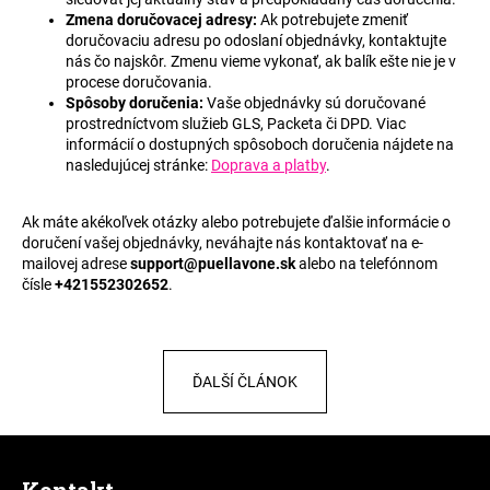
á
Zmena doručovacej adresy:
Ak potrebujete zmeniť
doručovaciu adresu po odoslaní objednávky, kontaktujte
j
nás čo najskôr. Zmenu vieme vykonať, ak balík ešte nie je v
s
procese doručovania.
Spôsoby doručenia:
Vaše objednávky sú doručované
ť
prostredníctvom služieb GLS, Packeta či DPD. Viac
?
informácií o dostupných spôsoboch doručenia nájdete na
nasledujúcej stránke:
Doprava a platby
.
Ak máte akékoľvek otázky alebo potrebujete ďalšie informácie o
doručení vašej objednávky, neváhajte nás kontaktovať na e-
HĽADAŤ
mailovej adrese
support@puellavone.sk
alebo na telefónnom
čísle
+421552302652
.
O
d
ĎALŠÍ ČLÁNOK
p
o
r
Z
ú
á