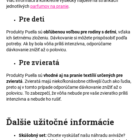
Viac informácií a konkrétne výsledky nájdete na stránkach
á
jednotlivých
parfumov na pranie
.
j
Pre deti
s
ť
Produkty Puella sú
obľúbenou voľbou pre rodiny s deťmi
, vďaka
ich šetrnému zloženiu. Dávkovanie si môžete prispôsobiť podľa
?
potreby. Ak by bola vôňa príliš intenzívna, odporúčame
dávkovanie znížiť až o polovicu.
Pre zvieratá
HĽADAŤ
Produkty Puella sú
vhodné aj na pranie textílií určených pre
zvieratá
. Zvieratá majú niekoľkonásobne citlivejší čuch ako ľudia,
preto aj v tomto prípade odporúčame dávkovanie znížiť až o
polovicu. To zabezpečí, že vôňa nebude pre vaše zvieratko príliš
O
intenzívna a nebude ho rušiť.
d
p
o
Ďalšie užitočné informácie
r
ú
Skúšobný set:
Chcete vyskúšať našu náhradu aviváže?