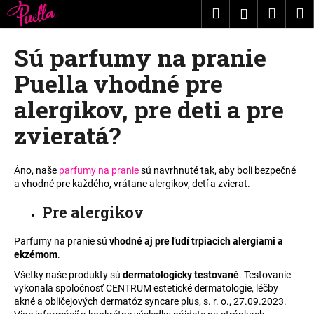
K
Prejsť
Hľadať
Nákup
M
Prihláseni
na
o
obsah
Späť
Späť
košík
š
Sú parfumy na pranie
í
Č
Puella vhodné pre
k
o
alergikov, pre deti a pre
p
zvieratá?
o
t
r
Áno, naše
parfumy na pranie
sú navrhnuté tak, aby boli bezpečné
e
a vhodné pre každého, vrátane alergikov, detí a zvierat.
b
Pre alergikov
u
j
Parfumy na pranie sú
vhodné aj pre ľudí trpiacich alergiami a
e
ekzémom
.
t
Všetky naše produkty sú
dermatologicky testované
. Testovanie
vykonala spoločnosť CENTRUM estetické dermatologie, léčby
e
akné a obličejových dermatóz syncare plus, s. r. o., 27.09.2023.
n