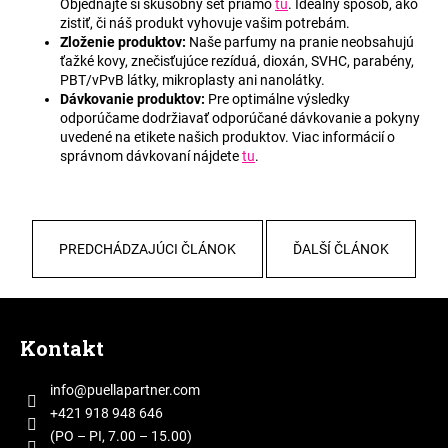
č
Objednajte si skúšobný set priamo
tu
. Ideálny spôsob, ako
a
zistiť, či náš produkt vyhovuje vašim potrebám.
m
Zloženie produktov:
Naše parfumy na pranie neobsahujú
ťažké kovy, znečisťujúce rezíduá, dioxán, SVHC, parabény,
e
PBT/vPvB látky, mikroplasty ani nanolátky.
Dávkovanie produktov:
Pre optimálne výsledky
odporúčame dodržiavať odporúčané dávkovanie a pokyny
uvedené na etikete našich produktov. Viac informácií o
správnom dávkovaní nájdete
tu
.
PREDCHÁDZAJÚCI ČLÁNOK
ĎALŠÍ ČLÁNOK
Z
á
Kontakt
p
ä
info
@
puellapartner.com
t
+421 918 948 646
i
(PO – PI, 7.00 – 15.00)