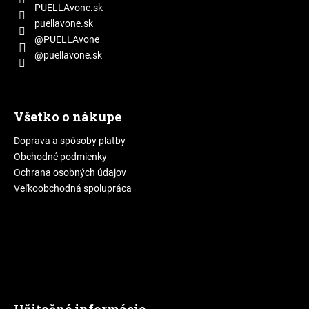
e
PUELLAvone.sk
puellavone.sk
@PUELLAvone
@puellavone.sk
Všetko o nákupe
Doprava a spôsoby platby
Obchodné podmienky
Ochrana osobných údajov
Veľkoobchodná spolupráca