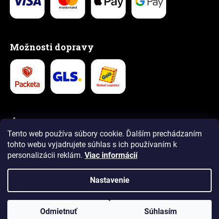
Možnosti dopravy
👍 Vyše 1,5 milióna spokojných zákazníkov
Tento web používa súbory cookie. Ďalším prechádzaním
5,0
tohto webu vyjadrujete súhlas s ich používaním k
4,9
personalizácii reklám.
Viac informácií
Recenzie
Recenzie
Nastavenie
Vytvoril Shoptet Premium
Copyright 2026
www.puellapartner.com
. Všetky práva
Odmietnuť
Súhlasím
vyhradené.