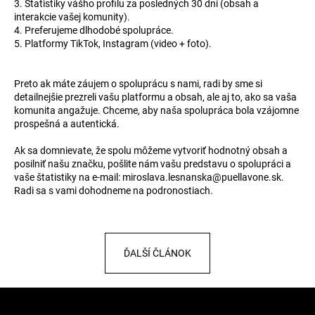
3. Štatistiky vášho profilu za posledných 30 dní (obsah a
á
interakcie vašej komunity).
4. Preferujeme dlhodobé spolupráce.
j
5. Platformy TikTok, Instagram (video + foto).
s
ť
Preto ak máte záujem o spoluprácu s nami, radi by sme si
?
detailnejšie prezreli vašu platformu a obsah, ale aj to, ako sa vaša
komunita angažuje. Chceme, aby naša spolupráca bola vzájomne
prospešná a autentická.
Ak sa domnievate, že spolu môžeme vytvoriť hodnotný obsah a
HĽADAŤ
posilniť našu značku, pošlite nám vašu predstavu o spolupráci a
vaše štatistiky na e-mail: miroslava.lesnanska@puellavone.sk.
Radi sa s vami dohodneme na podronostiach.
O
d
p
ĎALŠÍ ČLÁNOK
o
r
Z
ú
á