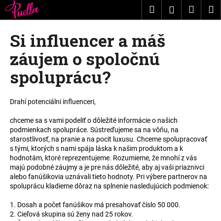
K
Prejsť
Hľadať
Nákup
M
Prihláseni
na
o
obsah
Späť
Späť
košík
š
Si influencer a máš
í
Č
záujem o spoločnú
k
o
spoluprácu?
p
o
Drahí potenciálni influenceri,
t
r
chceme sa s vami podeliť o dôležité informácie o našich
e
podmienkach spolupráce. Sústreďujeme sa na vôňu, na
starostlivosť, na pranie a na pocit luxusu. Chceme spolupracovať
b
s tými, ktorých s nami spája láska k našim produktom a k
u
hodnotám, ktoré reprezentujeme. Rozumieme, že mnohí z vás
j
majú podobné záujmy a je pre nás dôležité, aby aj vaši priaznivci
alebo fanúšikovia uznávali tieto hodnoty. Pri výbere partnerov na
e
spoluprácu kladieme dôraz na splnenie nasledujúcich podmienok:
t
e
1. Dosah a počet fanúšikov má presahovať číslo 50 000.
2. Cieľová skupina sú ženy nad 25 rokov.
n