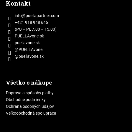
č
Kontakt
p
a
m
ä
info
@
puellapartner.com
e
t
+421 918 948 646
i
(PO – PI, 7.00 – 15.00)
e
PUELLAvone.sk
puellavone.sk
@PUELLAvone
@puellavone.sk
Všetko o nákupe
Doprava a spôsoby platby
Obchodné podmienky
Ochrana osobných údajov
Veľkoobchodná spolupráca