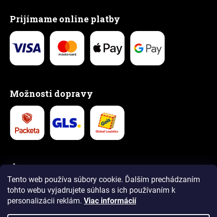
Prijímame online platby
Možnosti dopravy
👍 Vyše 1,5 milióna spokojných zákazníkov
Tento web používa súbory cookie. Ďalším prechádzaním
5,0
tohto webu vyjadrujete súhlas s ich používaním k
4,9
personalizácii reklám.
Viac informácií
Recenzie
Recenzie