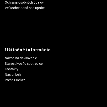
č
Ochrana osobných údajov
a
Veľkoobchodná spolupráca
m
e
Užitočné informácie
Návod na dávkovanie
Starostlivosť o spotrebiče
Kontakty
Náš príbeh
Prečo Puella?