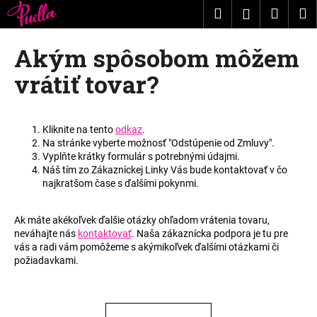
K
Prejsť
Hľadať
Nákup
M
Prihláseni
na
o
obsah
Späť
Späť
košík
š
Akým spôsobom môžem
í
Č
vrátiť tovar?
k
o
p
o
Kliknite na tento
odkaz
.
Na stránke vyberte možnosť "Odstúpenie od Zmluvy".
t
Vyplňte krátky formulár s potrebnými údajmi.
r
Náš tím zo Zákazníckej Linky Vás bude kontaktovať v čo
e
najkratšom čase s ďalšími pokynmi.
b
u
Ak máte akékoľvek ďalšie otázky ohľadom vrátenia tovaru,
neváhajte nás
kontaktovať
. Naša zákaznícka podpora je tu pre
j
vás a radi vám pomôžeme s akýmikoľvek ďalšími otázkami či
e
požiadavkami.
t
e
n