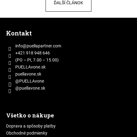
ĎALŠÍ ČLÁNOK
á
j
Z
s
á
ť
Kontakt
p
?
ä
info
@
puellapartner.com
t
+421 918 948 646
i
(PO – PI, 7.00 – 15.00)
e
PUELLAvone.sk
HĽADAŤ
puellavone.sk
@PUELLAvone
@puellavone.sk
O
d
p
Všetko o nákupe
o
r
Doprava a spôsoby platby
ú
Obchodné podmienky