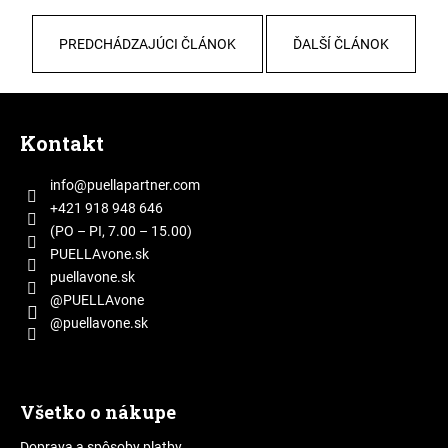
PREDCHÁDZAJÚCI ČLÁNOK
ĎALŠÍ ČLÁNOK
Z
á
Kontakt
p
ä
info
@
puellapartner.com
t
+421 918 948 646
i
(PO – PI, 7.00 – 15.00)
e
PUELLAvone.sk
puellavone.sk
@PUELLAvone
@puellavone.sk
Všetko o nákupe
Doprava a spôsoby platby