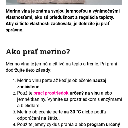
á
Merino vlna je známa svojou jemnosťou a výnimočnými
j
vlastnosťami, ako sú priedušnosť a regulácia teploty.
s
Aby si tieto vlastnosti zachovala, je dôležité ju prať
ť
správne.
?
Ako prať merino?
Merino vlna je jemná a citlivá na teplo a trenie. Pri praní
HĽADAŤ
dodržujte tieto zásady:
Merino vlnu perte až keď je oblečenie
naozaj
znečistené
.
O
Použite
prací prostriedok
určený na vlnu
alebo
d
jemné tkaniny. Vyhnite sa prostriedkom s enzýmami
p
a bielidlami.
o
Merino oblečenie perte
na 30 °C
alebo podľa
r
odporúčaní na štítku.
ú
Použite jemný cyklus prania alebo
program určený