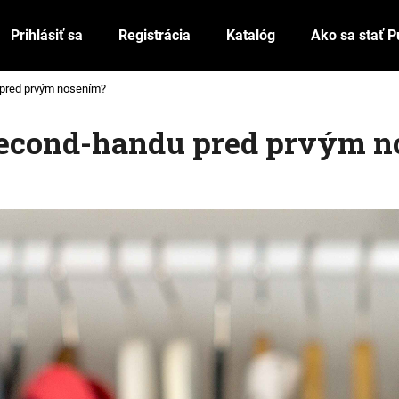
Prihlásiť sa
Registrácia
Katalóg
Ako sa stať P
 pred prvým nosením?
Čo potrebujete nájsť?
 second-handu pred prvým 
HĽADAŤ
Odporúčame