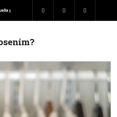
Hľadať
Prihlásenie
Nákupný
uella partnerom
košík
nosením?