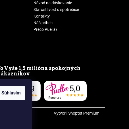
Návod na dávkovanie
Starostlivosť o spotrebiče
Kontakty
Náš príbeh
Prečo Puella?
👍 Vyše 1,5 milióna spokojných
zákazníkov
5,0
4,9
Súhlasím
Recenzie
Recenzie
Vytvoril Shoptet Premium