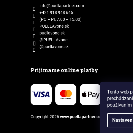
ä
info
@
puellapartner.com
t
+421 918 948 646
i
(PO – PI, 7.00 – 15.00)
e
PUELLAvone.sk
puellavone.sk
@PUELLAvone
@puellavone.sk
Prijímame online platby
Tento web p
prechádzaní
používaním 
Copyright 2026
www.puellapartner.com
. Všetky práva 
Nastaven