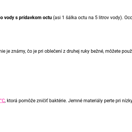
do vody s prídavkom octu
(asi 1 šálka octu na 5 litrov vody). Oc
 nie je známy, čo je pri oblečení z druhej ruky bežné, môžete pou
 °C
, ktorá pomôže zničiť baktérie. Jemné materiály perte pri nízk