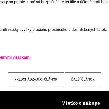
ravky
na pranie, ktoré sú bezpečné pre textílie a účinné proti bak
ránili všetky zvyšky pracieho prostriedku a dezinfekčných látok.
onnými visačkami
.
PREDCHÁDZAJÚCI ČLÁNOK
ĎALŠÍ ČLÁNOK
Všetko o nákupe