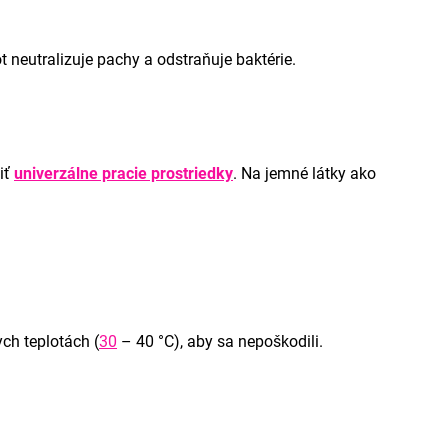
ot neutralizuje pachy a odstraňuje baktérie.
žiť
univerzálne pracie prostriedky
. Na jemné látky ako
ych teplotách (
30
– 40 °C), aby sa nepoškodili.