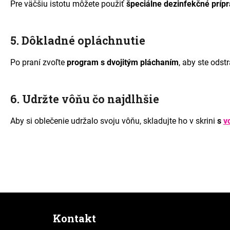
Pre väčšiu istotu môžete použiť
špeciálne dezinfekčné príp
5. Dôkladné opláchnutie
Po praní zvoľte
program s dvojitým pláchaním
, aby ste odst
6. Udržte vôňu čo najdlhšie
Aby si oblečenie udržalo svoju vôňu, skladujte ho v skrini
s
v
Z
á
Kontakt
p