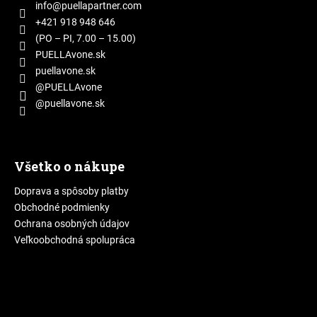
ä
info
@
puellapartner.com
t
+421 918 948 646
i
(PO – PI, 7.00 – 15.00)
e
PUELLAvone.sk
puellavone.sk
@PUELLAvone
@puellavone.sk
Všetko o nákupe
Doprava a spôsoby platby
Obchodné podmienky
Ochrana osobných údajov
Veľkoobchodná spolupráca