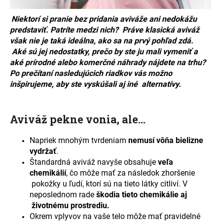
á
Niektorí si pranie bez pridania aviváže ani nedokážu
j
predstaviť. Patríte medzi nich?
Práve klasická aviváž
s
však nie je taká ideálna, ako sa na prvý pohľad zdá.
ť
Aké sú jej nedostatky, prečo by ste ju mali vymeniť a
?
aké prírodné alebo komerčné náhrady nájdete na trhu?
Po prečítaní nasledujúcich riadkov vás možno
inšpirujeme, aby ste vyskúšali aj iné alternatívy.
HĽADAŤ
Aviváž pekne vonia, ale...
Napriek mnohým tvrdeniam
nemusí vôňa bielizne
vydržať
.
O
Štandardná aviváž navyše obsahuje
veľa
d
chemikálií
, čo môže mať za následok zhoršenie
p
pokožky u ľudí, ktorí sú na tieto látky citliví. V
o
neposlednom rade
škodia tieto chemikálie aj
r
životnému prostrediu.
ú
Okrem vplyvov na vaše telo môže mať pravidelné