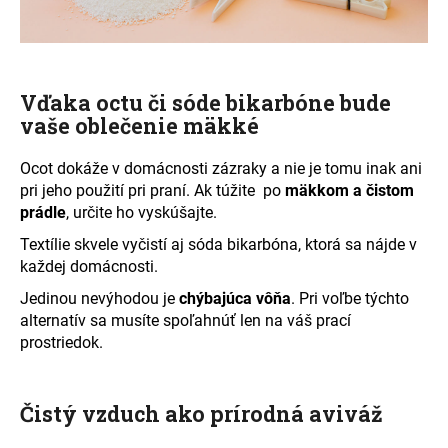
Vďaka octu či sóde bikarbóne bude
vaše oblečenie mäkké
Ocot dokáže v domácnosti zázraky a nie je tomu inak ani
pri jeho použití pri praní. Ak túžite
po
mäkko
m
a čistom
prádle
, určite ho vyskúšajte.
Textílie skvele vyčistí aj sóda bikarbóna, ktorá sa nájde v
každej domácnosti.
Jedinou nevýhodou je
chýbajúca vôňa
. Pri voľbe týchto
alternatív sa musíte spoľahnúť len na váš prací
prostriedok.
Čistý vzduch ako prírodná aviváž