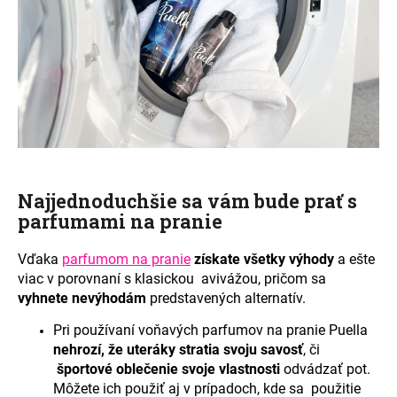
Najjednoduchšie sa vám bude prať s
parfumami na pranie
Vďaka
parfumom na pranie
získate všetky výhody
a ešte
viac v porovnaní s klasickou
avivážou, pričom sa
vyhnete nevýhodám
predstavených alternatív.
Pri používaní voňavých parfumov na pranie Puella
nehrozí, že uteráky stratia svoju savosť
, či
športové oblečenie svoje vlastnosti
odvádzať pot.
Môžete ich použiť aj v prípadoch, kde sa
použitie