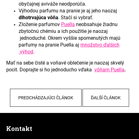
obyčajnej aviváže neodporúča.
Výhodou parfumu na pranie je aj jeho naozaj
dlhotrvajúca vôňa
. Stačí si vybrať.
Zloženie parfumov
Puella
neobsahuje žiadnu
zbytočnú chémiu a ich použitie je naozaj
j
ednoduché. Okrem vyššie spomenutých majú
parfumy na pranie Puella aj
množstvo ďalších
výhod
.
Mať na sebe čisté a voňavé oblečenie je naozaj skvelý
pocit. Doprajte si ho jednoducho vďaka
vôňam Puella
.
PREDCHÁDZAJÚCI ČLÁNOK
ĎALŠÍ ČLÁNOK
Z
á
Kontakt
p