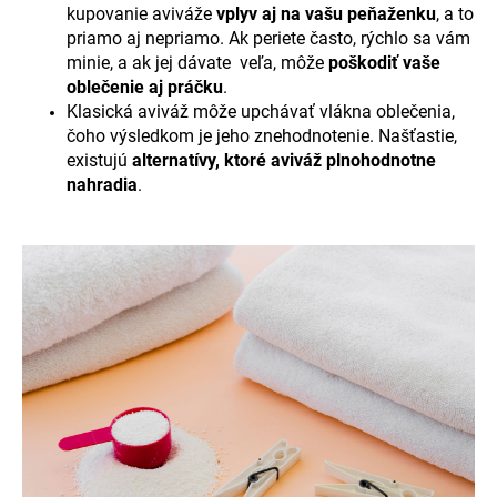
č
kupovanie aviváže
vplyv aj na vašu
peňaženku
, a to
a
priamo aj nepriamo. Ak periete často, rýchlo sa vám
m
minie, a ak jej dávate
veľa, môže
poškodiť vaše
e
oblečenie aj práčku
.
Klasická aviváž môže upchávať vlákna oblečenia,
čoho výsledkom je jeho znehodnotenie.
Našťastie,
existujú
alternatívy, ktoré aviváž plnohodnotne
nahradia
.