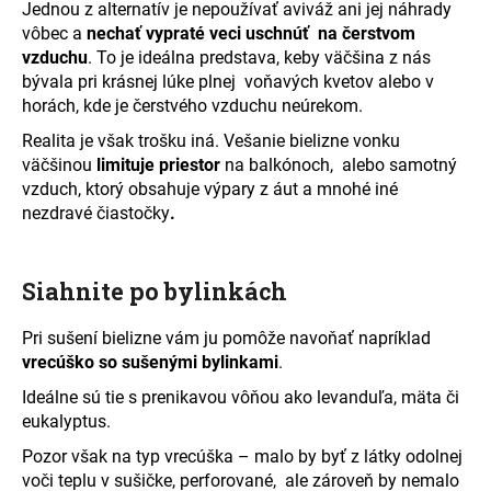
Jednou z alternatív je nepoužívať aviváž ani jej náhrady
vôbec a
nechať vypraté veci uschnúť
na čerstvom
vzduchu
. To je ideálna predstava, keby väčšina z nás
bývala pri krásnej lúke plnej
voňavých kvetov alebo v
horách, kde je čerstvého vzduchu neúrekom.
Realita je však trošku iná. Vešanie bielizne vonku
väčšinou
limituje priestor
na balkónoch,
alebo samotný
vzduch, ktorý obsahuje výpary z áut a mnohé iné
nezdravé čiastočky
.
Siahnite po bylinkách
Pri sušení bielizne vám ju pomôže navoňať napríklad
vrecúško so sušenými bylinkami
.
Ideálne sú tie s prenikavou vôňou ako levanduľa, mäta či
eukalyptus.
Pozor však na typ vrecúška – malo by byť z látky odolnej
voči teplu v sušičke, perforované,
ale zároveň by nemalo