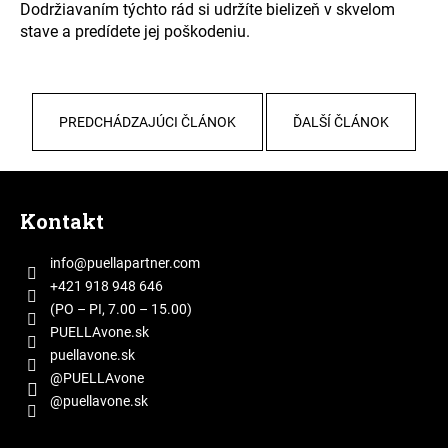
Dodržiavaním týchto rád si udržíte bielizeň v skvelom
stave a predídete jej poškodeniu.
PREDCHÁDZAJÚCI ČLÁNOK
ĎALŠÍ ČLÁNOK
Z
á
Kontakt
p
ä
info
@
puellapartner.com
t
+421 918 948 646
i
(PO – PI, 7.00 – 15.00)
e
PUELLAvone.sk
puellavone.sk
@PUELLAvone
@puellavone.sk