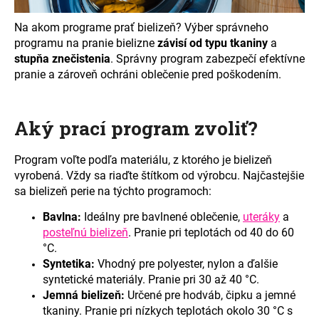
á
Na akom programe prať bielizeň? Výber správneho
j
programu na pranie bielizne
závisí od typu tkaniny
a
s
stupňa znečistenia
. Správny program zabezpečí efektívne
ť
pranie a zároveň ochráni oblečenie pred poškodením.
?
Aký prací program zvoliť?
Program voľte podľa materiálu, z ktorého je bielizeň
HĽADAŤ
vyrobená. Vždy sa riaďte štítkom od výrobcu. Najčastejšie
sa bielizeň perie na týchto programoch:
Bavlna:
Ideálny pre bavlnené oblečenie,
uteráky
a
O
posteľnú bielizeň
. Pranie pri teplotách od 40 do 60
d
°C.
p
Syntetika:
Vhodný pre polyester, nylon a ďalšie
o
syntetické materiály. Pranie pri 30 až 40 °C.
r
Jemná bielizeň:
Určené pre hodváb, čipku a jemné
ú
tkaniny. Pranie pri nízkych teplotách okolo 30 °C s