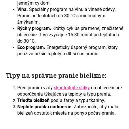
č
jemným cyklom.
a
Vlna:
Špeciálny program na vlnu a vlnené odevy.
m
Pranie pri teplotách do 30 °C s minimálnym
e
žmýkaním.
Rýchly program:
Krátky cyklus pre menej znečistené
oblečenie. Trvá zvyčajne 15-30 minút pri teplotách
do 30 °C.
Eco program:
Energeticky úsporný program, ktorý
používa nižšie teploty a dlhší čas prania.
Tipy na správne pranie bielizne:
Pred praním vždy
skontrolujte štítky
na oblečení pre
odporúčania týkajúce sa teploty a typu prania.
Trieďte bielizeň
podľa farby a typu tkaniny.
Neplňte práčku nadmerne
. Zabezpečte, aby mala
bielizeň dostatok miesta na pohyb počas prania.