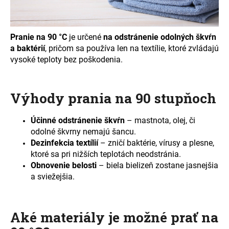
á
j
s
Pranie na 90 °C
je určené
na odstránenie odolných škvŕn
a baktérií
, pričom sa používa len na textílie, ktoré zvládajú
ť
vysoké teploty bez poškodenia.
?
Výhody prania na 90 stupňoch
HĽADAŤ
Účinné odstránenie škvŕn
– mastnota, olej, či
odolné škvrny nemajú šancu.
Dezinfekcia textílií
– zničí baktérie, vírusy a plesne,
ktoré sa pri nižších teplotách neodstránia.
O
Obnovenie belosti
– biela bielizeň zostane jasnejšia
d
a sviežejšia.
p
o
r
Aké materiály je možné prať na
ú