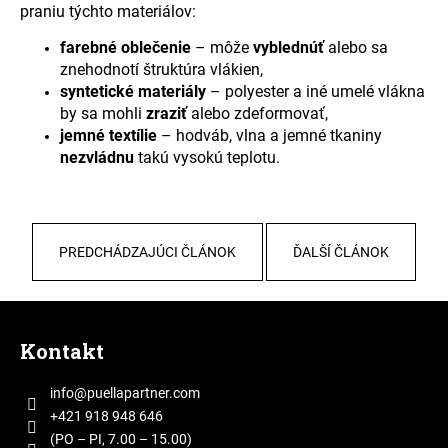
praniu týchto materiálov:
farebné oblečenie
– môže
vyblednúť
alebo sa
znehodnotí štruktúra vlákien,
syntetické materiály
– polyester a iné umelé vlákna
by sa mohli
zraziť
alebo zdeformovať,
jemné textílie
– hodváb, vlna a jemné tkaniny
nezvládnu
takú vysokú teplotu.
PREDCHÁDZAJÚCI ČLÁNOK
ĎALŠÍ ČLÁNOK
Z
á
Kontakt
p
ä
info
@
puellapartner.com
t
+421 918 948 646
i
(PO – PI, 7.00 – 15.00)