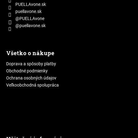
e
PUELLAvone.sk
puellavone.sk
@PUELLAvone
@puellavone.sk
Všetko o nákupe
Doprava a spôsoby platby
Obchodné podmienky
Ochrana osobných údajov
Veľkoobchodná spolupráca