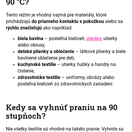
90 °C?
č
a
m
Tento režim je vhodný najmä pre materiály, ktoré
e
prichádzajú
do priameho kontaktu s pokožkou
alebo sa
rýchlo znečisťujú
ako napríklad:
biela bavlna
–
posteľná bielizeň,
uteráky
, utierky
alebo obrusy,
detské plienky a oblečenie
– látkové plienky a biele
bavlnené oblečenie pre deti,
kuchynské textílie
–
utierky, hubky a handry na
čistenie,
zdravotnícke textílie
–
uniformy, obväzy alebo
posteľná bielizeň zo zdravotníckych zariadení.
Kedy sa vyhnúť praniu na 90
stupňoch?
Nie všetky textílie sú vhodné na takéto pranie. Vyhnite sa