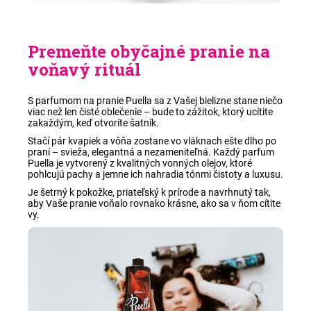
Premeňte obyčajné pranie na
voňavý rituál
S parfumom na pranie Puella sa z Vašej bielizne stane niečo
viac než len čisté oblečenie – bude to zážitok, ktorý ucítite
zakaždým, keď otvoríte šatník.
Stačí pár kvapiek a vôňa zostane vo vláknach ešte dlho po
praní – svieža, elegantná a nezameniteľná. Každý parfum
Puella je vytvorený z kvalitných vonných olejov, ktoré
pohlcujú pachy a jemne ich nahradia tónmi čistoty a luxusu.
Je šetrný k pokožke, priateľský k prírode a navrhnutý tak,
aby Vaše pranie voňalo rovnako krásne, ako sa v ňom cítite
vy.