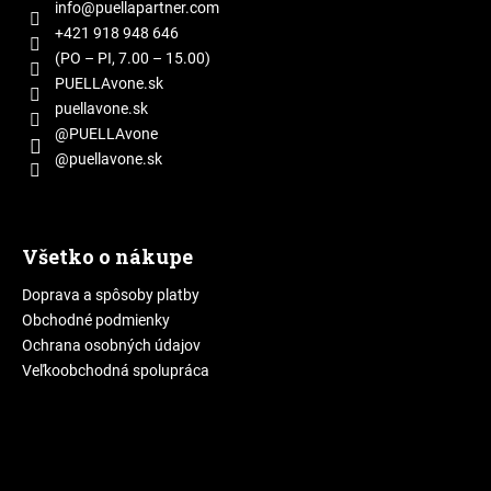
ä
info
@
puellapartner.com
t
+421 918 948 646
i
(PO – PI, 7.00 – 15.00)
e
PUELLAvone.sk
puellavone.sk
@PUELLAvone
@puellavone.sk
Všetko o nákupe
Doprava a spôsoby platby
Obchodné podmienky
Ochrana osobných údajov
Veľkoobchodná spolupráca