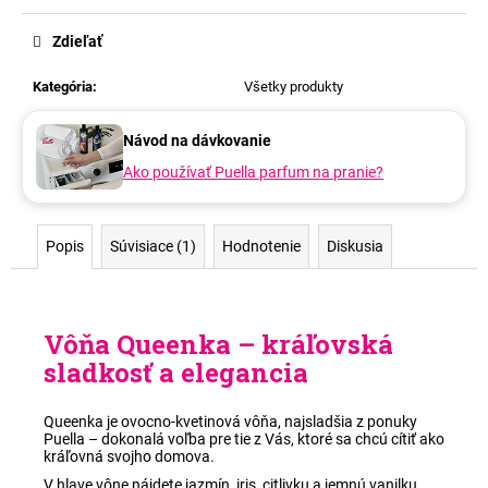
č
a
Zdieľať
m
e
Kategória
:
Všetky produkty
Návod na dávkovanie
Ako používať Puella parfum na pranie?
Popis
Súvisiace (1)
Hodnotenie
Diskusia
Vôňa Queenka – kráľovská
sladkosť a elegancia
Queenka je ovocno-kvetinová vôňa, najsladšia z ponuky
Puella – dokonalá voľba pre tie z Vás, ktoré sa chcú cítiť ako
kráľovná svojho domova.
V hlave vône nájdete jazmín, iris, citlivku a jemnú vanilku,