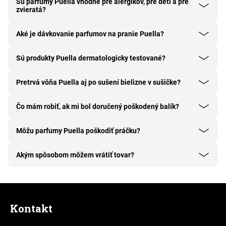
Sú parfumy Puella vhodné pre alergikov, pre deti a pre
zvieratá?
Aké je dávkovanie parfumov na pranie Puella?
Sú produkty Puella dermatologicky testované?
Pretrvá vôňa Puella aj po sušení bielizne v sušičke?
Čo mám robiť, ak mi bol doručený poškodený balík?
Môžu parfumy Puella poškodiť práčku?
Akým spôsobom môžem vrátiť tovar?
Z
á
Kontakt
p