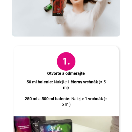
Ako na to?
1.
Otvorte a odmerajte
50 ml balenie:
Nalejte
1 čierny vrchnák
(= 5
ml)
250 ml
a
500 ml balenie:
Nalejte
1 vrchnák
(=
5 ml)