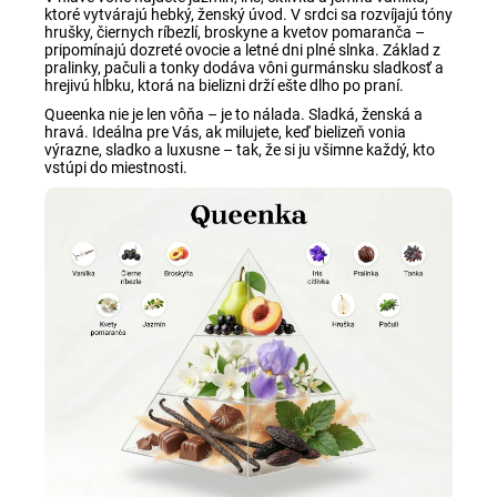
ktoré vytvárajú hebký, ženský úvod. V srdci sa rozvíjajú tóny
hrušky, čiernych ríbezlí, broskyne a kvetov pomaranča –
pripomínajú dozreté ovocie a letné dni plné slnka. Základ z
pralinky, pačuli a tonky dodáva vôni gurmánsku sladkosť a
hrejivú hĺbku, ktorá na bielizni drží ešte dlho po praní.
Queenka nie je len vôňa – je to nálada. Sladká, ženská a
hravá. Ideálna pre Vás, ak milujete, keď bielizeň vonia
výrazne, sladko a luxusne – tak, že si ju všimne každý, kto
vstúpi do miestnosti.