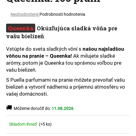
á
Priemerné
j
Neohodnotené
Podrobnosti hodnotenia
hodnotenie
s
produktu
Queenka
Okúzľujúca sladká vôňa pre
ť
je
vašu bielizeň
0,0
?
z
5
Vstúpte do sveta sladkých vôní s
našou najsladšou
hviezdičiek.
vôňou na pranie – Queenka!
Ak milujete sladké
arómy, potom je Queenka tou správnou voľbou pre
vašu bielizeň.
HĽADAŤ
S Puella parfumami na pranie môžete prevoňať vašu
bielizeň a vytvoriť nádhernú a príjemnú atmosféru vo
vašej domácnosti.
O
d
🚚
Môžeme doručiť do:
11.08.2026
p
o
r
Skladom ihneď
(>5 ks)
ú