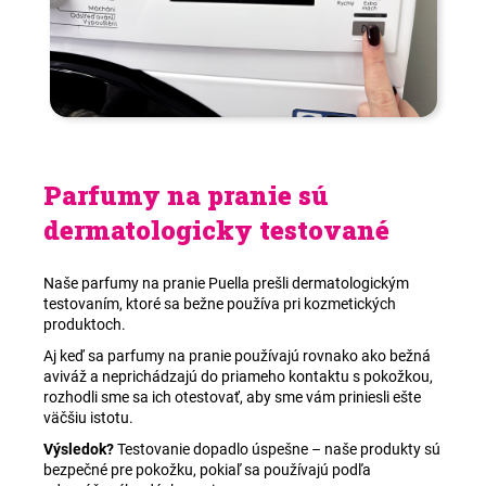
Chcete vedieť viac? Pozrite si našu podstránku
Návody
.
Parfumy na pranie sú
dermatologicky testované
Naše parfumy na pranie Puella prešli dermatologickým
testovaním, ktoré sa bežne používa pri kozmetických
produktoch.
Aj keď sa parfumy na pranie používajú rovnako ako bežná
aviváž a neprichádzajú do priameho kontaktu s pokožkou,
rozhodli sme sa ich otestovať, aby sme vám priniesli ešte
väčšiu istotu.
Výsledok?
Testovanie dopadlo úspešne – naše produkty sú
bezpečné pre pokožku, pokiaľ sa používajú podľa