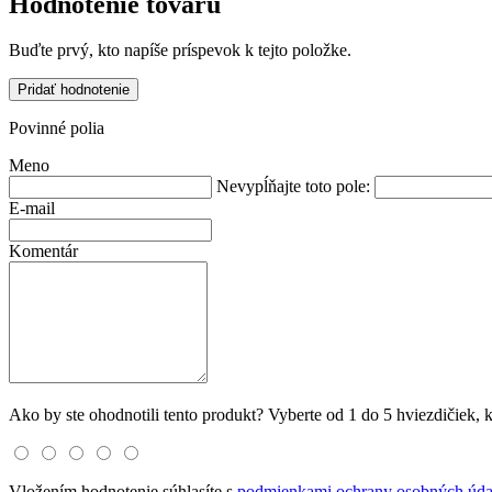
Hodnotenie tovaru
Buďte prvý, kto napíše príspevok k tejto položke.
Pridať hodnotenie
Povinné polia
Meno
Nevypĺňajte toto pole:
E-mail
Komentár
Ako by ste ohodnotili tento produkt? Vyberte od 1 do 5 hviezdičiek, kd
Vložením hodnotenie súhlasíte s
podmienkami ochrany osobných úda