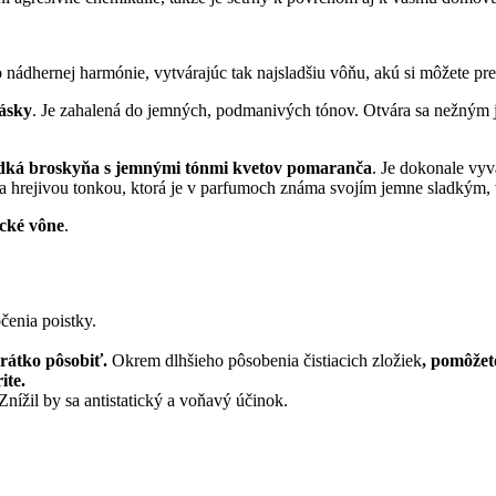
 nádhernej harmónie, vytvárajúc tak najsladšiu vôňu, akú si môžete pre
lásky
. Je zahalená do jemných, podmanivých tónov. Otvára sa nežným 
sladká broskyňa s jemnými tónmi kvetov pomaranča
. Je dokonale vyv
a hrejivou tonkou, ktorá je v parfumoch známa svojím jemne sladkým
ické vône
.
čenia poistky.
krátko pôsobiť.
Okrem dlhšieho pôsobenia čistiacich zložiek
, pomôžete
ite.
Znížil by sa antistatický a voňavý účinok.