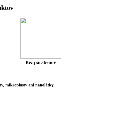
uktov
Bez parabénov
y, mikroplasty ani nanolátky
.