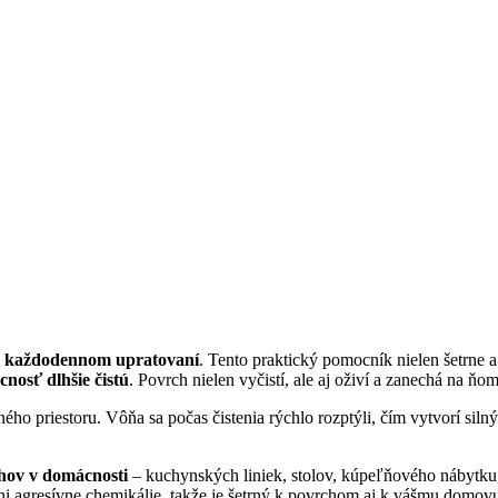
pri každodennom upratovaní
. Tento praktický pomocník nielen šetrne 
osť dlhšie čistú
. Povrch nielen vyčistí, ale aj oživí a zanechá na ňo
ho priestoru. Vôňa sa počas čistenia rýchlo rozptýli, čím vytvorí siln
hov v domácnosti
– kuchynských liniek, stolov, kúpeľňového nábytku, 
 ani agresívne chemikálie, takže je šetrný k povrchom aj k vášmu domov