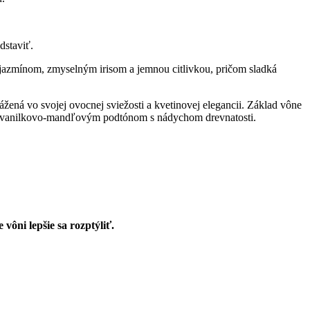
dstaviť.
jazmínom, zmyselným irisom a jemnou citlivkou, pričom sladká
ážená vo svojej ovocnej sviežosti a kvetinovej elegancii. Základ vône
, vanilkovo-mandľovým podtónom s nádychom drevnatosti.
 vôni lepšie sa rozptýliť.