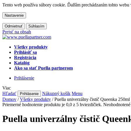
Tento web používa súbory cookie. Ďalším prechádzaním tohto webu vy
Nastavenie
Odmietnuť
Súhlasím
Prejsť na obsah
Všetky produkty
Prihlásiť sa
Registrácia
Katalóg
Ako sa stať Puella partnerom
Prihlásenie
Viac
Hľadať
Nákupný košík
Menu
Prihlásenie
Domov
/
Všetky produkty
/
Puella univerzálny čistič Queenka 250ml
Priemerné hodnotenie produktu je 0,0 z 5 hviezdičiek.
Neohodnotené
Puella univerzálny čistič Quee