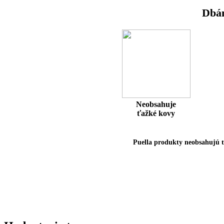
Dbám
Neobsahuje
ťažké kovy
Puella produkty neobsahujú ť