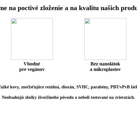
e na poctivé zloženie a na kvalitu našich prod
Vhodné
Bez nanolátok
pre vegánov
a mikroplastov
ažké kovy, znečisťujúce rezíduá, dioxán, SVHC, parabény, PBT/vPvB látk
Neobsahujú zložky živočíšneho pôvodu a neboli testované na zvieratách.