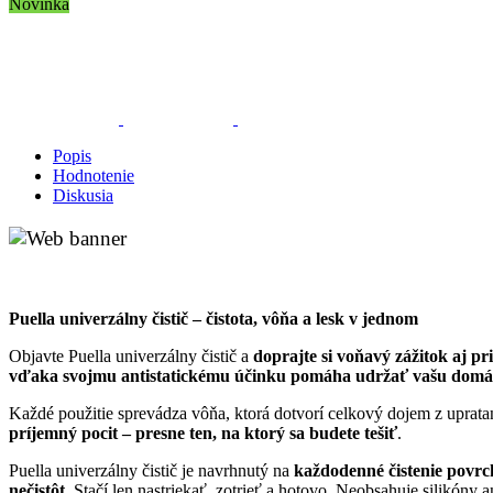
Novinka
Popis
Hodnotenie
Diskusia
Puella univerzálny čistič – čistota, vôňa a lesk v jednom
Objavte Puella univerzálny čistič a
doprajte si voňavý zážitok aj 
vďaka svojmu antistatickému účinku pomáha udržať vašu domácn
Každé použitie sprevádza vôňa, ktorá dotvorí celkový dojem z upratané
príjemný pocit – presne ten, na ktorý sa budete tešiť
.
Puella univerzálny čistič je navrhnutý na
každodenné čistenie povrc
nečistôt
. Stačí len nastriekať, zotrieť a hotovo. Neobsahuje silikóny