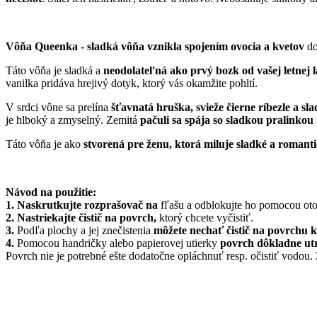
Vôňa Queenka - sladká vôňa vznikla spojením ovocia a kvetov
do
Táto vôňa je sladká a
neodolateľná ako prvý bozk od vašej letnej 
vanilka pridáva hrejivý dotyk, ktorý vás okamžite pohltí.
V srdci vône sa prelína
šťavnatá hruška, svieže čierne ríbezle a 
je hlboký a zmyselný. Zemitá
pačuli sa spája so sladkou pralinkou
Táto vôňa je ako
stvorená pre ženu, ktorá miluje sladké a romant
Návod na použitie:
1. Naskrutkujte rozprašovač na
fľašu a odblokujte ho pomocou oto
2. Nastriekajte čistič na povrch,
ktorý chcete vyčistiť.
3.
Podľa plochy a jej znečistenia
môžete nechať čistič na povrchu 
4.
Pomocou handričky alebo papierovej utierky
povrch dôkladne utr
Povrch nie je potrebné ešte dodatočne opláchnuť resp. očistiť vodou. 