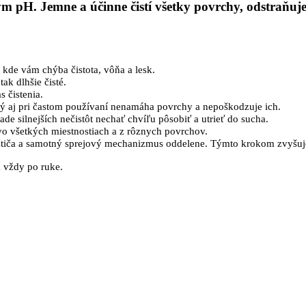
ým pH. Jemne a účinne čistí všetky povrchy, odstraňu
, kde vám chýba čistota, vôňa a lesk.
k dlhšie čisté.
 čistenia.
orý aj pri častom používaní nenamáha povrchy a nepoškodzuje ich.
pade silnejších nečistôt nechať chvíľu pôsobiť a utrieť do sucha.
 vo všetkých miestnostiach a z rôznych povrchov.
čističa a samotný sprejový mechanizmus oddelene. Týmto krokom zvyšu
m vždy po ruke.