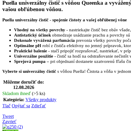
Puella univerzálny čistič s vôňou Queenka a vyvážen
vašou obľúbenou vôňou.
Puella univerzálny čistič - spojenie čistoty a vašej obľúbenej vône
Vhodný na všetky povrchy -
nastriekajte čistič bez obáv všade
Antistatický účinok
obmedzuje usádzanie prachu a povrchy sú ta
Dokonale vyvážená parfumácia
prevonia všetky povrchy počas
Optimálne pH
robí z čističa efektívny no jemný prípravok, kt
Praktické balenie -
stačí pripojiť rozprašovač, nastriekať, v prí
Univerzálne použitie -
čistič sa hodí na odstraňovanie nečistôt
Sprejová pumpa –
pri objednaní dostanete uzatvorenú fľašu 
Vyberte si univerzálny čistič
s vôňou Puella! Čistota a vôňa v jedno
Môžeme doručiť do:
12.08.2026
Skladom ihneď
(>5 ks)
Kategória
:
Všetky produkty
Tlač
Opýtať sa
Zdieľať
Tweet
Zavrieť