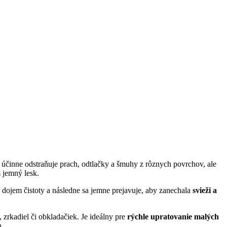
a účinne odstraňuje prach, odtlačky a šmuhy z rôznych povrchov, ale
m jemný lesk.
ý dojem čistoty a následne sa jemne prejavuje, aby zanechala
svieži a
zrkadiel či obkladačiek. Je ideálny pre
rýchle upratovanie malých
u.