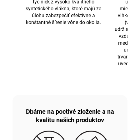
tyčiniek z vysoko kvalitného
umiest
syntetického vlákna, ktoré majú za
miestnos
úlohu zabezpečiť efektívne a
vlhkosť, 
konštantné šírenie vône do okolia.
(vetra
udržiavať v
vzduchu o
medzi 20 
umožňu
trvanlivos
uvedených
i
Dbáme na poctivé zloženie a na
kvalitu našich produktov