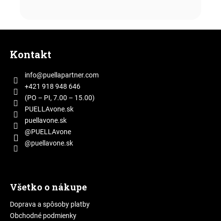
Z
á
Kontakt
p
ä
info
@
puellapartner.com
t
+421 918 948 646
i
(PO – PI, 7.00 – 15.00)
e
PUELLAvone.sk
puellavone.sk
@PUELLAvone
@puellavone.sk
Všetko o nákupe
Doprava a spôsoby platby
Obchodné podmienky