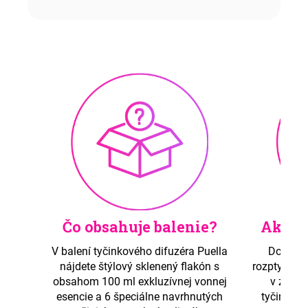
Čo obsahuje balenie?
Ako d
V balení tyčinkového difuzéra Puella
Doba, p
nájdete štýlový sklenený flakón s
rozptyľuje,
obsahom 100 ml exkluzívnej vonnej
v závis
esencie a 6 špeciálne navrhnutých
tyčiniek, 