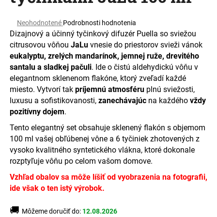
á
Priemerné
j
Neohodnotené
Podrobnosti hodnotenia
hodnotenie
Dizajnový a účinný tyčinkový difuzér Puella so sviežou
s
produktu
citrusovou vôňou
JaLu
vnesie do priestorov svieži vánok
ť
je
eukalyptu, zrelých mandarínok, jemnej ruže, drevitého
0,0
?
z
santalu a sladkej pačuli
. Ide o čistú aldehydickú vôňu v
5
elegantnom sklenenom flakóne, ktorý zveľadí každé
hviezdičiek.
miesto. Vytvorí tak
príjemnú atmosféru
plnú sviežosti,
luxusu a sofistikovanosti,
zanechávajúc
na každého
vždy
pozitívny dojem
.
HĽADAŤ
Tento elegantný set obsahuje sklenený flakón s objemom
100 ml vašej obľúbenej vône a 6 tyčiniek zhotovených z
vysoko kvalitného syntetického vlákna, ktoré dokonale
O
rozptyľuje vôňu po celom vašom domove.
d
p
Vzhľad obalov sa môže líšiť od vyobrazenia na fotografii,
o
ide však o ten istý výrobok.
r
ú
🚚
Môžeme doručiť do:
12.08.2026