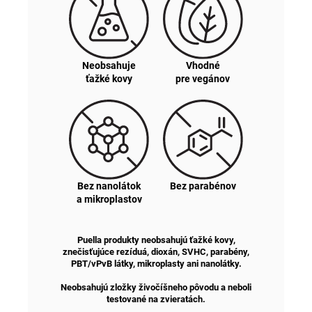
Neobsahuje
Vhodné
ťažké kovy
pre vegánov
Bez nanolátok
Bez parabénov
a mikroplastov
Puella produkty neobsahujú ťažké kovy,
znečisťujúce rezíduá, dioxán, SVHC, parabény,
PBT/vPvB látky, mikroplasty ani nanolátky
.
Neobsahujú zložky živočíšneho pôvodu a neboli
testované na zvieratách.