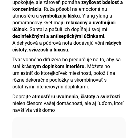
upokojuje, ale zároveň pomáha
zvyšovať bdelosť a
koncentráciu
.
Ruža pôsobí na emocionálnu
atmosféru a
symbolizuje lásku
.
Ylang ylang a
pomarančový kvet majú
relaxačný a uvoľňujúci
účinok
.
Santal a pačuli ich dopĺňajú svojimi
dezinfekčnými a antiseptickými účinkami
.
Aldehydová a púdrová nota dodávajú vôni
nádych
čistoty, sviežosti a luxusu
.
Tvar vonného difuzéra ho predurčuje na to, aby sa
stal
krásnym doplnkom interiéru.
Môžete ho
umiestniť do ktorejkoľvek miestnosti, položiť na
rôzne dekoračné podložky a skombinovať s
ostatnými interiérovými doplnkami.
Doprajte
atmosféru uvoľnenia, čistoty a sviežosti
nielen členom vašej domácnosti, ale aj ľuďom, ktorí
navštívia váš domo