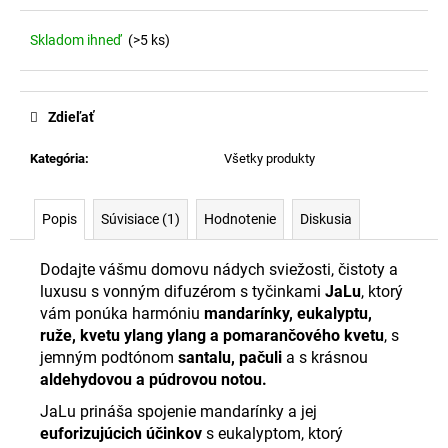
č
a
Skladom ihneď
(>5 ks)
m
e
Zdieľať
Kategória
:
Všetky produkty
Popis
Súvisiace (1)
Hodnotenie
Diskusia
Dodajte vášmu domovu nádych sviežosti, čistoty a
luxusu s vonným difuzérom s tyčinkami
JaLu
, ktorý
vám ponúka harmóniu
mandarínky, eukalyptu,
ruže, kvetu ylang ylang a pomarančového kvetu
,
s
jemným podtónom
santalu, pačuli
a s krásnou
aldehydovou a púdrovou notou.
JaLu prináša spojenie mandarínky a jej
euforizujúcich účinkov
s eukalyptom, ktorý