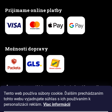
Prijímame online platby
Možnosti dopravy
👍 Vyše 1,5 milióna spokojných zákazníkov
Tento web používa súbory cookie. Ďalším prechádzaním
5,0
4,9
tohto webu vyjadrujete súhlas s ich používaním k
personalizácii reklám.
Viac informácií
Recenzie
Recenzie