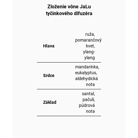
Zloženie vône JaLu
tyčinkového difuzéra
ruža,
pomarančový
Hlava
kvet,
ylang-
ylang
mandarínka,
eukalyptus,
Srdce
aldehydická
nota
santal,
pačuli,
Základ
púdrová
nota