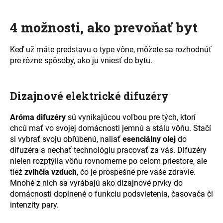
4 možnosti, ako prevoňať byt
Keď už máte predstavu o type vône, môžete sa rozhodnúť
pre rôzne spôsoby, ako ju vniesť do bytu.
Dizajnové elektrické difuzéry
Aróma difuzéry
sú vynikajúcou voľbou pre tých, ktorí
chcú mať vo svojej domácnosti jemnú a stálu vôňu. Stačí
si vybrať svoju obľúbenú, naliať
esenciálny olej
do
difuzéra a nechať technológiu pracovať za vás. Difuzéry
nielen rozptýlia vôňu rovnomerne po celom priestore, ale
tiež
zvlhčia vzduch
, čo je prospešné pre vaše zdravie.
Mnohé z nich sa vyrábajú ako dizajnové prvky do
domácnosti doplnené o funkciu podsvietenia, časovača či
intenzity pary.