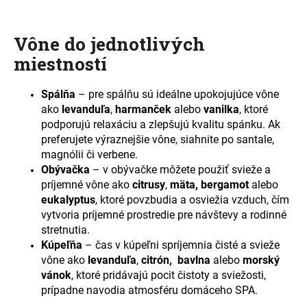
č
a
m
Vône do jednotlivých
e
miestností
Spálňa
– pre spálňu sú ideálne upokojujúce vône
ako
levanduľa
,
harmanček
alebo
vanilka
, ktoré
podporujú relaxáciu a zlepšujú kvalitu spánku. Ak
preferujete výraznejšie vône, siahnite po santale,
magnólii či verbene.
Obývačka
– v obývačke môžete použiť svieže a
príjemné vône ako
citrusy
,
mäta, bergamot
alebo
eukalyptus
, ktoré povzbudia a osviežia vzduch, čím
vytvoria príjemné prostredie pre návštevy a rodinné
stretnutia.
Kúpeľňa
– čas v kúpeľni spríjemnia čisté a svieže
vône ako
levanduľa
,
citrón, bavlna
alebo
morský
vánok
, ktoré pridávajú pocit čistoty a sviežosti,
prípadne navodia atmosféru domáceho SPA.