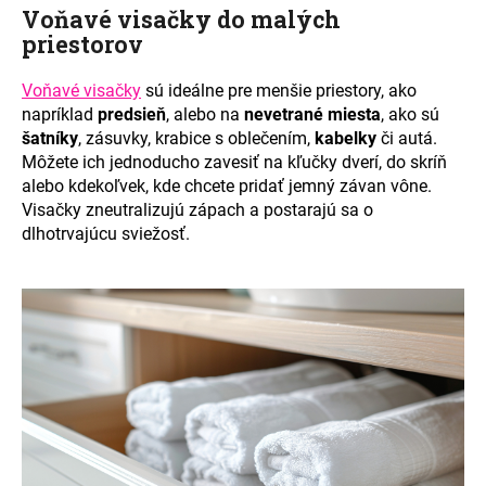
Voňavé visačky do malých
priestorov
Voňavé visačky
sú ideálne pre menšie priestory, ako
napríklad
predsieň
, alebo na
nevetrané miesta
, ako sú
šatníky
, zásuvky, krabice s oblečením,
kabelky
či autá.
Môžete ich jednoducho zavesiť na kľučky dverí, do skríň
alebo kdekoľvek, kde chcete pridať jemný závan vône.
Visačky zneutralizujú zápach a postarajú sa o
dlhotrvajúcu sviežosť.