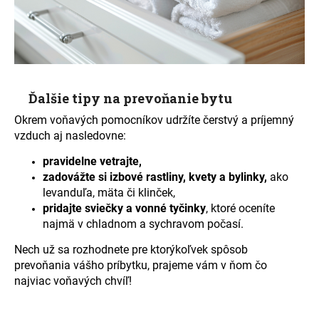
Ďalšie tipy na prevoňanie bytu
Okrem voňavých pomocníkov udržíte čerstvý a príjemný
vzduch aj nasledovne:
pravidelne vetrajte,
zadovážte si izbové rastliny, kvety a bylinky,
ako
levanduľa, mäta či klinček,
pridajte sviečky a vonné tyčinky
, ktoré oceníte
najmä v chladnom a sychravom počasí.
Nech už sa rozhodnete pre ktorýkoľvek spôsob
prevoňania vášho príbytku, prajeme vám v ňom čo
najviac voňavých chvíľ!