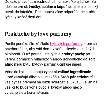
Dokážu prevoňať miestnosť až na niekoľko týždňov. Sú
ideálne
pre obývačky, spálne a kúpeľne,
aj ako estetický
prvok do interiéru. Pre obnovu vône odporúčame otočiť
tyčinky každé štyri dni.
Praktické bytové parfumy
Puella ponúka širokú škálu
bytových parfumov
, ktoré sú
navrhnuté tak, aby váš domov voňal skvele za každých
okolností. Či už potrebujete rýchlo
prekryť pachy
po
varení, domácich miláčikoch alebo jednoducho
doladiť
atmosféru
bytu, bytový parfum účinkuje ihneď.
Vône do bytu obsahujú
vysokokvalitné ingrediencie
,
ktoré zaručujú dlhotrvajúcu vôňu. Stačí
pár strieknutí
a
váš byt sa premení na oázu sviežosti a luxusu. Je len na
vás, či to bude vôňa ovocia, kvetov alebo niečo
výraznejšie a korenistejšie.