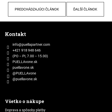
PREDCHÁDZAJÚCI ČLÁNOK
ĎALŠÍ ČLÁNOK
Z
á
Kontakt
p
ä
info
@
puellapartner.com
t
+421 918 948 646
i
(PO – PI, 7.00 – 15.00)
e
PUELLAvone.sk
puellavone.sk
@PUELLAvone
@puellavone.sk
Všetko o nákupe
Doprava a spôsoby platby