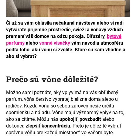
á
j
s
Či už sa vám ohlásila nečakaná návšteva alebo si radi
vytvárate príjemné prostredie, svieži a voňavý vzduch
ť
premení váš domov na oázu pokoja. Difuzéry,
bytové
?
parfumy
alebo
vonné visačky
vám navodia atmosféru
podľa toho, akú vôňu si zvolíte. Ktoré sú kam vhodné a
ako si vybrať?
HĽADAŤ
Prečo sú vône dôležité?
Možno sami poznáte, aký vplyv má na vás obľúbený
O
parfum, vôňa čerstvo vypratej bielizne doma alebo u
d
rodičov. Každá vôňa so sebou zároveň nesie určitú
p
spomienku a náladu. Vône majú významný vplyv na to,
o
ako sa cítime. Môžu nás
upokojiť
,
povzbudiť
alebo
r
dokonca
zlepšiť koncentráciu
. Preto je dôležité vybrať
ú
správnu vôňu pre každú miestnosť vo vašom byte.