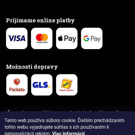
Prijímame online platby
Možnosti dopravy
👍 Vyše 1,5 milióna spokojných zákazníkov
Tento web používa súbory cookie. Ďalším prechádzaním
5,0
4,9
tohto webu vyjadrujete súhlas s ich používaním k
personalizácii reklám.
Viac informácií
Recenzie