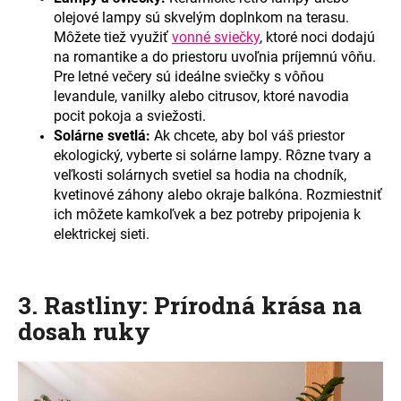
olejové lampy sú skvelým doplnkom na terasu.
Môžete tiež využiť
vonné sviečky
, ktoré noci dodajú
na romantike a do priestoru uvoľnia príjemnú vôňu.
Pre letné večery sú ideálne sviečky s vôňou
levandule, vanilky alebo citrusov, ktoré navodia
pocit pokoja a sviežosti.
Solárne svetlá:
Ak chcete, aby bol váš priestor
ekologický, vyberte si solárne lampy. Rôzne tvary a
veľkosti solárnych svetiel sa hodia na chodník,
kvetinové záhony alebo okraje balkóna. Rozmiestniť
ich môžete kamkoľvek a bez potreby pripojenia k
elektrickej sieti.
3. Rastliny: Prírodná krása na
dosah ruky