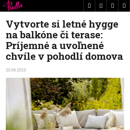
K
Prejsť
Hľadať
Nákup
M
Prihláseni
na
o
obsah
Späť
Späť
košík
š
Vytvorte si letné hygge
í
Č
na balkóne či terase:
k
o
Príjemné a uvoľnené
p
chvíle v pohodlí domova
o
t
r
20.06.2025
e
b
u
j
e
t
e
n