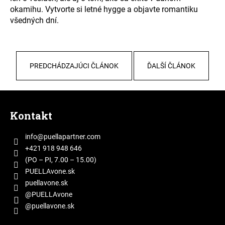
okamihu. Vytvorte si letné hygge a objavte romantiku
všedných dní.
PREDCHÁDZAJÚCI ČLÁNOK
ĎALŠÍ ČLÁNOK
Z
á
Kontakt
p
ä
info
@
puellapartner.com
t
+421 918 948 646
i
(PO – PI, 7.00 – 15.00)
e
PUELLAvone.sk
puellavone.sk
@PUELLAvone
@puellavone.sk