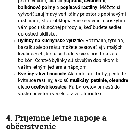
podmienkam, ako sú
paprade, levanduľa
,
balkónové palmy
a
popínavé rastliny
. Môžete si
vytvoriť zaujímavý vertikálny priestor s popínavými
rastlinami, ktoré obklopia vaše sedenie a poskytnú
vám pocit skutočnej prírody, aj keď budete sedieť
uprostred sídliska.
Bylinky na kuchynské využitie:
Rozmarín, tymian,
bazalku alebo mätu môžete pestovať aj v malých
kvetináčoch, ktoré sa budú skvele hodiť na váš
balkón. Čerstvé bylinky sú skvelým doplnkom k
vašim letným jedlám a nápojom.
Kvetiny v kvetináčoch:
Ak máte radi farby, pestujte
kvitnúce rastliny, ako sú
muškáty
,
petúnie
,
oleandre
alebo
oceľové kosatce
. Farby kvetov prinesú do
vášho priestoru veselú a živú atmosféru.
4. Príjemné letné nápoje a
občerstvenie