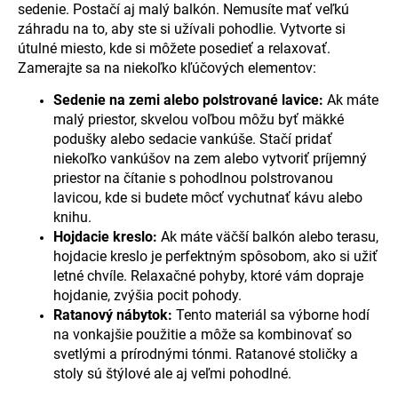
sedenie. Postačí aj malý balkón. Nemusíte mať veľkú
záhradu na to, aby ste si užívali pohodlie. Vytvorte si
útulné miesto, kde si môžete posedieť a relaxovať.
Zamerajte sa na niekoľko kľúčových elementov:
Sedenie na zemi alebo polstrované lavice:
Ak máte
malý priestor, skvelou voľbou môžu byť mäkké
podušky alebo sedacie vankúše. Stačí pridať
niekoľko vankúšov na zem alebo vytvoriť príjemný
priestor na čítanie s pohodlnou polstrovanou
lavicou, kde si budete môcť vychutnať kávu alebo
knihu.
Hojdacie kreslo:
Ak máte väčší balkón alebo terasu,
hojdacie kreslo je perfektným spôsobom, ako si užiť
letné chvíle. Relaxačné pohyby, ktoré vám dopraje
hojdanie, zvýšia pocit pohody.
Ratanový nábytok:
Tento materiál sa výborne hodí
na vonkajšie použitie a môže sa kombinovať so
svetlými a prírodnými tónmi. Ratanové stoličky a
stoly sú štýlové ale aj veľmi pohodlné.