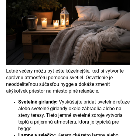
Letné večery môžu byť ešte kúzelnejšie, keď si vytvoríte
správnu atmosféru pomocou svetiel. Osvetlenie je
neoddeliteľnou súčasťou hygge a dokáže zmeniť
akýkoľvek priestor na miesto plné relaxácie.
Svetelné girlandy:
Vyskúšajte pridať svetelné reťaze
alebo svetelné girlandy okolo zábradlia alebo na
steny terasy. Tieto jemné svetelné zdroje vytvoria
teplú a príjemnú atmosféru, ktorá je typická pre
hygge.
Lampy a sviečky:
Keramické retro lampy alebo