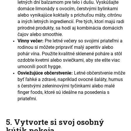
letných dní balzamom pre telo i dušu. Vyskúšajte
domáce limonády s ovocím, čerstvými bylinkami
alebo vynikajúce koktaily s príchuťou mäty, citrónu
a iných letných ingrediencií. Pre tých, ktorí majú radi
prírodné produkty, sa hodí aj kombinácia domácich
čajov alebo smoothie.
Vínny večer:
Pre letné večery so svojimi priateľmi a
rodinou si môžete pripraviť malý aperitív alebo
pohár vína. Použite kvalitné sklenené poháre a stôl
ozdobte kvetmi alebo sviečkami, aby ste ešte viac
umocnili pocit hygge.
Osviežujúce občerstvenie:
Letné občerstvenie môže
byť ľahké a zdravé, napríklad ovocné šaláty, humus
s čerstvými zeleninovými tyčinkami alebo malé
finger foods, ktoré sú ideálne na posedenia s
priateľmi.
5. Vytvorte si svoj osobný
kútik pokoja