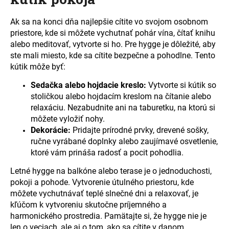
Ak sa na konci dňa najlepšie cítite vo svojom osobnom
priestore, kde si môžete vychutnať pohár vína, čítať knihu
alebo meditovať, vytvorte si ho. Pre hygge je dôležité, aby
ste mali miesto, kde sa cítite bezpečne a pohodlne. Tento
kútik môže byť:
Sedačka alebo hojdacie kreslo:
Vytvorte si kútik so
stoličkou alebo hojdacím kreslom na čítanie alebo
relaxáciu. Nezabudnite ani na taburetku, na ktorú si
môžete vyložiť nohy.
Dekorácie:
Pridajte prírodné prvky, drevené sošky,
ručne vyrábané doplnky alebo zaujímavé osvetlenie,
ktoré vám prináša radosť a pocit pohodlia.
Letné hygge na balkóne alebo terase je o jednoduchosti,
pokoji a pohode. Vytvorenie útulného priestoru, kde
môžete vychutnávať teplé slnečné dni a relaxovať, je
kľúčom k vytvoreniu skutočne príjemného a
harmonického prostredia. Pamätajte si, že hygge nie je
len o veciach, ale aj o tom, ako sa cítite v danom