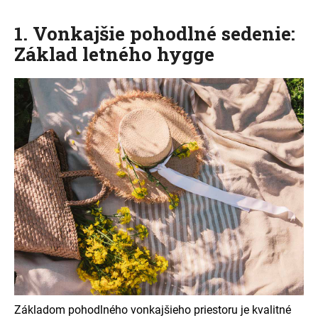
č
a
1. Vonkajšie pohodlné sedenie:
m
e
Základ letného hygge
Základom pohodlného vonkajšieho priestoru je kvalitné