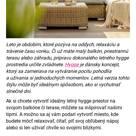
á
j
s
ť
?
Leto je obdobím, ktoré pozýva na oddych, relaxáciu a
trávenie času vonku. Či už máte malý balkón, priestrannú
terasu alebo záhradu, prípravu dokonalého letného hygge
prostredia určite zvládnete.
Hygge
je dánsky koncept,
HĽADAŤ
ktorý sa zameriava na vytváranie pocitu pohodlia
a užívania si jednoduchých momentov. Letná verzia tohto
štýlu môže byť ideálnym spôsobom, ako si vychutnať
slnečné dni.
O
Ak si chcete vytvoriť ideálny letný hygge priestor na
d
svojom balkóne či terase, môžete sa inšpirovať našimi
p
tipmi. A možno sa aj vám podarí vytvoriť miesto, kde
o
budete môcť relaxovať, čítať, piť svoj obľúbený nápoj
r
alebo si len užívať chvíle so svojimi blízkymi.
ú