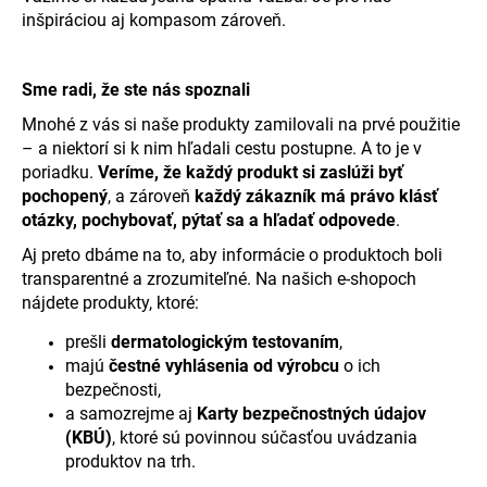
č
inšpiráciou aj kompasom zároveň.
a
m
e
Sme radi, že ste nás spoznali
Mnohé z vás si naše produkty zamilovali na prvé použitie
– a niektorí si k nim hľadali cestu postupne. A to je v
poriadku.
Veríme, že každý produkt si zaslúži byť
pochopený
, a zároveň
každý zákazník má právo klásť
otázky, pochybovať, pýtať sa a hľadať odpovede
.
Aj preto dbáme na to, aby informácie o produktoch boli
transparentné a zrozumiteľné. Na našich e-shopoch
nájdete produkty, ktoré:
prešli
dermatologickým testovaním
,
majú
čestné vyhlásenia od výrobcu
o ich
bezpečnosti,
a samozrejme aj
Karty bezpečnostných údajov
(KBÚ)
, ktoré sú povinnou súčasťou uvádzania
produktov na trh.