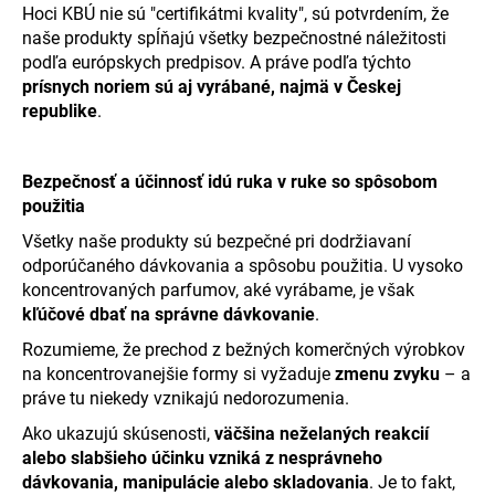
Hoci KBÚ nie sú "certifikátmi kvality", sú potvrdením, že
naše produkty spĺňajú všetky bezpečnostné náležitosti
podľa európskych predpisov. A práve podľa týchto
prísnych noriem sú aj vyrábané, najmä v Českej
republike
.
Bezpečnosť a účinnosť idú ruka v ruke so spôsobom
použitia
Všetky naše produkty sú bezpečné pri dodržiavaní
odporúčaného dávkovania a spôsobu použitia. U vysoko
koncentrovaných parfumov, aké vyrábame, je však
kľúčové dbať na správne dávkovanie
.
Rozumieme, že prechod z bežných komerčných výrobkov
na koncentrovanejšie formy si vyžaduje
zmenu zvyku
– a
práve tu niekedy vznikajú nedorozumenia.
Ako ukazujú skúsenosti,
väčšina neželaných reakcií
alebo slabšieho účinku vzniká z nesprávneho
dávkovania, manipulácie alebo skladovania
. Je to fakt,