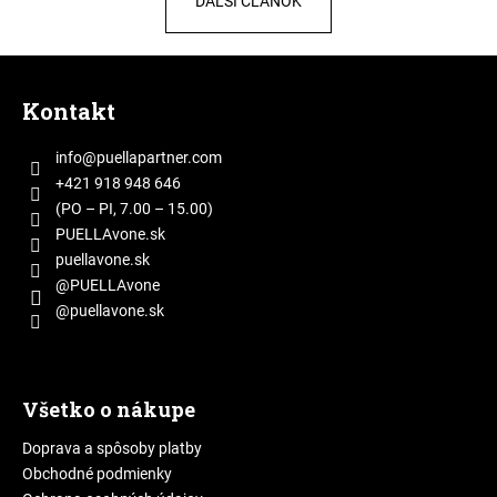
ĎALŠÍ ČLÁNOK
Z
á
Kontakt
p
ä
info
@
puellapartner.com
t
+421 918 948 646
i
(PO – PI, 7.00 – 15.00)
e
PUELLAvone.sk
puellavone.sk
@PUELLAvone
@puellavone.sk
Všetko o nákupe
Doprava a spôsoby platby
Obchodné podmienky