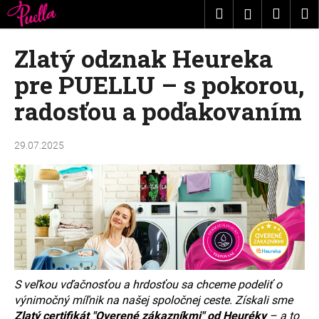
K
Prejsť
Hľadať
Nákup
M
Prihláseni
na
o
obsah
Späť
Späť
košík
š
Zlatý odznak Heureka
í
Č
pre PUELLU – s pokorou,
k
o
radosťou a poďakovaním
p
o
29.07.2025
t
r
e
b
u
j
e
t
S veľkou vďačnosťou a hrdosťou sa chceme podeliť o
e
výnimočný míľnik na našej spoločnej ceste. Získali sme
n
Zlatý certifikát "Overené zákazníkmi" od Heuréky
– a to