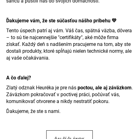
šancu a pustili nás do svojich domácností.
Ďakujeme vám, že ste súčasťou nášho príbehu
💛
Tento úspech patrí aj vám. Váš čas, spätná väzba, dôvera
– to sú tie najcennejšie "certifikáty", aké môže firma
získať. Každý deň s nadšením pracujeme na tom, aby ste
dostali produkty, ktoré spĺňajú nielen technické normy, ale
aj vaše očakávania.
A čo ďalej?
Zlatý odznak Heuréka je pre nás
poctou, ale aj záväzkom
.
Záväzkom pokračovať v poctivej práci, počúvať vás,
komunikovať otvorene a nikdy nestratiť pokoru.
Ďakujeme, že ste s nami.