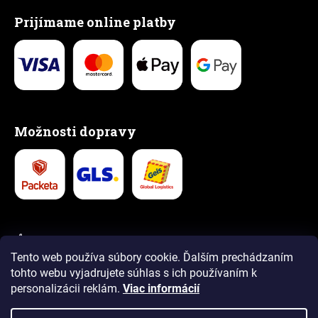
Prijímame online platby
Možnosti dopravy
👍 Vyše 1,5 milióna spokojných zákazníkov
Tento web používa súbory cookie. Ďalším prechádzaním
5,0
tohto webu vyjadrujete súhlas s ich používaním k
4,9
personalizácii reklám.
Viac informácií
Recenzie
Recenzie