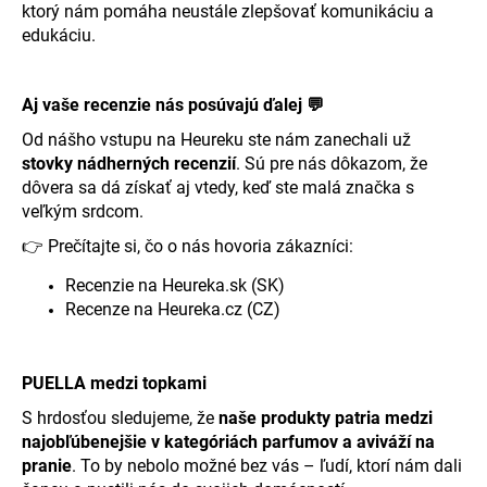
ktorý nám pomáha neustále zlepšovať komunikáciu a
edukáciu.
Aj vaše recenzie nás posúvajú ďalej
💬
Od nášho vstupu na Heureku ste nám zanechali už
stovky nádherných recenzií
. Sú pre nás dôkazom, že
dôvera sa dá získať aj vtedy, keď ste malá značka s
veľkým srdcom.
👉
Prečítajte si, čo o nás hovoria zákazníci:
Recenzie na Heureka.sk (SK)
Recenze na Heureka.cz (CZ)
PUELLA medzi topkami
S hrdosťou sledujeme, že
naše produkty patria medzi
najobľúbenejšie v kategóriách parfumov a aviváží na
pranie
. To by nebolo možné bez vás – ľudí, ktorí nám dali