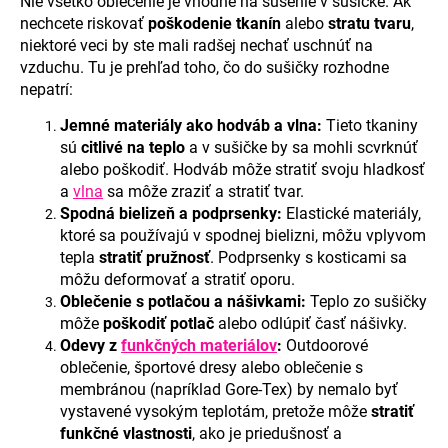
Nie všetko oblečenie je vhodné na sušenie v sušičke. Ak
á
nechcete riskovať
poškodenie tkanín
alebo
stratu tvaru
,
niektoré veci by ste mali radšej nechať uschnúť na
j
vzduchu. Tu je prehľad toho, čo do sušičky rozhodne
s
nepatrí:
ť
?
Jemné materiály ako hodváb a vlna:
Tieto tkaniny
sú
citlivé na teplo
a v sušičke by sa mohli scvrknúť
alebo poškodiť. Hodváb môže stratiť svoju hladkosť
a
vlna
sa môže zraziť a stratiť tvar.
Spodná bielizeň a podprsenky:
Elastické materiály,
HĽADAŤ
ktoré sa používajú v spodnej bielizni, môžu vplyvom
tepla
stratiť pružnosť
. Podprsenky s kosticami sa
môžu deformovať a stratiť oporu.
Oblečenie s potlačou a nášivkami:
Teplo zo sušičky
O
môže
poškodiť potlač
alebo odlúpiť časť nášivky.
d
Odevy z
funkčných materiálov
:
Outdoorové
p
oblečenie, športové dresy alebo oblečenie s
o
membránou (napríklad Gore-Tex) by nemalo byť
r
vystavené vysokým teplotám, pretože môže
stratiť
ú
funkčné vlastnosti
, ako je priedušnosť a