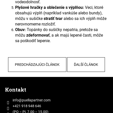
č
vodeodolnosť.
a
Plyšové hračky a oblečenie s výplňou:
Veci, ktoré
m
obsahujú výplň (napríklad vankúše alebo bundy),
e
môžu v sušičke
stratiť tvar
alebo sa ich výplň môže
nerovnomerne rozložiť.
Obuv:
Topánky do sušičky nepatria, pretože sa
môžu
zdeformovať
, a ak majú lepené časti, môže
sa poškodiť lepenie.
PREDCHÁDZAJÚCI ČLÁNOK
ĎALŠÍ ČLÁNOK
Z
á
Kontakt
p
ä
info
@
puellapartner.com
t
+421 918 948 646
i
(PO – PI, 7.00 – 15.00)