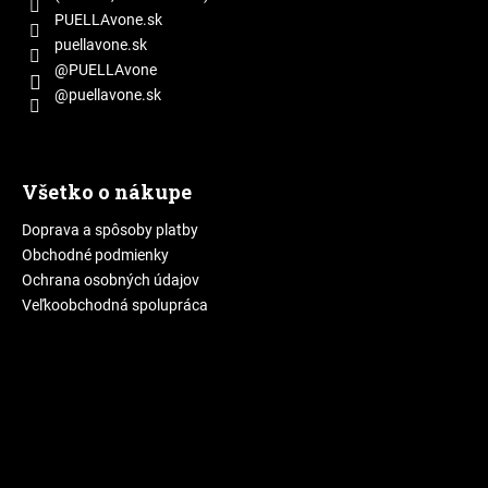
e
PUELLAvone.sk
puellavone.sk
@PUELLAvone
@puellavone.sk
Všetko o nákupe
Doprava a spôsoby platby
Obchodné podmienky
Ochrana osobných údajov
Veľkoobchodná spolupráca