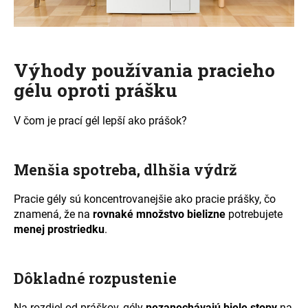
Výhody používania pracieho
gélu oproti prášku
V čom je prací gél lepší ako prášok?
Menšia spotreba, dlhšia výdrž
Pracie gély sú koncentrovanejšie ako pracie prášky, čo
znamená, že na
rovnaké množstvo bielizne
potrebujete
menej prostriedku
.
Dôkladné rozpustenie
Na rozdiel od práškov, gély
nezanechávajú biele stopy
na