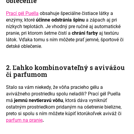
oblečenie
č
a
m
Prací gél Puella
obsahuje špeciálne čistiace látky a
e
enzýmy, ktoré
účinne odstránia špinu
a zápach aj pri
nízkych teplotách. Je vhodný pre ručné aj automatické
pranie, pri ktorom šetrne čistí a
chráni farby
aj textúru
látok. Vďaka tomu s ním môžete prať jemné, športové či
detské oblečenie.
2. Ľahko kombinovateľný s avivážou
či parfumom
Stalo sa vám niekedy, že vôňa pracieho gélu a
avivážneho prostriedku spolu neladili?
Prací gél Puella
má
jemnú nevtieravú vôňu
, ktorá dáva vyniknúť
ostatným prostriedkom pridaným na ošetrenie bielizne,
preto si spolu s ním môžete kúpiť ktorúkoľvek aviváž či
parfum na pranie
.