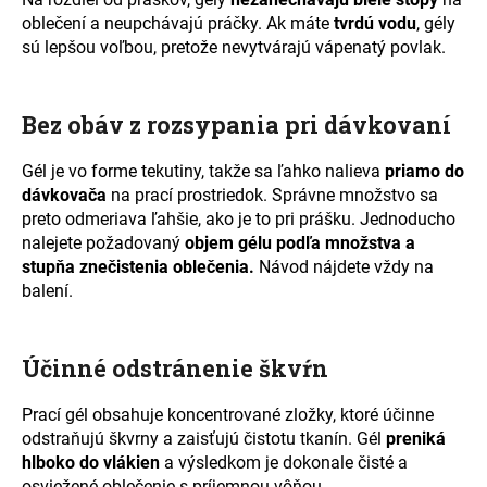
oblečení a neupchávajú práčky. Ak máte
tvrdú vodu
, gély
sú lepšou voľbou, pretože nevytvárajú vápenatý povlak.
Bez obáv z rozsypania pri dávkovaní
Gél je vo forme tekutiny, takže sa ľahko nalieva
priamo do
dávkovača
na prací prostriedok. S
právne množstvo sa
preto odmeriava ľahšie,
ako je to pri prášku. Jednoducho
nalejete požadovaný
objem gélu podľa množstva a
stupňa znečistenia oblečenia.
Návod nájdete vždy na
balení.
Účinné odstránenie škvŕn
Prací gél obsahuje koncentrované zložky, ktoré účinne
odstraňujú škvrny a zaisťujú čistotu tkanín. Gél
preniká
hlboko do vlákien
a výsledkom je dokonale čisté a
osviežené oblečenie s príjemnou vôňou.