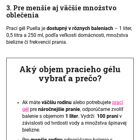
3. Pre menšie aj väčšie množstvo
oblečenia
Prací gél Puella je
dostupný v rôznych baleniach
– 1 liter,
0,5 litra a 250 ml,
podľa veľkosti domácnosti, množstva
bielizne či frekvencií prania.
Aký objem pracieho gélu
vybrať a prečo?
Ak máte
väčšiu rodinu
alebo potrebujete
prací
gél
pre
náročnejšie pranie
,
odporúčame zvoliť
balenie s objemom
1 liter
. Vydrží
100 praní
v
závislosti od tvrdosti vody a množstva špinavej
bielizne.
Pre
menšie rodiny
odporúčame balenie s