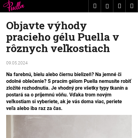
K
Prejsť
Hľadať
Nákup
M
Prihláseni
na
o
obsah
Späť
Späť
košík
š
Objavte výhody
í
Č
pracieho gélu Puella v
k
o
rôznych veľkostiach
p
o
09.05.2024
t
r
Na farebnú, bielu alebo čiernu bielizeň? Na jemné či
e
odolné oblečenie? S pracím gélom Puella nemusíte robiť
zložité rozhodnutia. Je vhodný pre všetky typy tkanín a
b
postará sa o príjemnú vôňu. Vďaka trom novým
u
veľkostiam si vyberiete, ak je vás doma viac, periete
j
veľa alebo iba raz za čas.
e
t
e
n