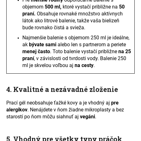
objemom
500 ml,
ktoré vystačí približne na
50
praní.
Obsahuje rovnaké množstvo aktívnych
látok ako litrové balenie, takže vaša bielizeň
bude rovnako čistá a svieža.
Najmenšie balenie s objemom 250 ml je ideálne,
ak
bývate sami
alebo len s partnerom a periete
menej často
. Toto balenie vystačí približne
na 25
praní
, v závislosti od tvrdosti vody. Balenie 250
ml je skvelou voľbou aj
na cesty
.
4. Kvalitné a nezávadné zloženie
Prací gél neobsahuje ťažké kovy a je vhodný aj
pre
alergikov
. Nenájdete v ňom žiadne mikroplasty a bez
starostí po ňom môžu siahnuť aj
vegáni
.
5. Vhodný pre všetky typy práčok