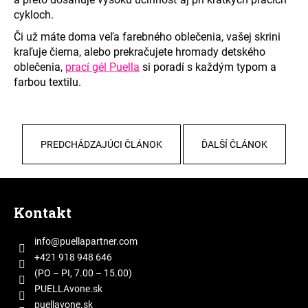
cykloch.
Či už máte doma veľa farebného oblečenia, vašej skrini
kraľuje čierna, alebo prekračujete hromady detského
oblečenia,
prací gél Puella
si poradí s každým typom a
farbou textilu.
PREDCHÁDZAJÚCI ČLÁNOK
ĎALŠÍ ČLÁNOK
Z
á
Kontakt
p
ä
info
@
puellapartner.com
t
+421 918 948 646
i
(PO – PI, 7.00 – 15.00)
e
PUELLAvone.sk
puellavone.sk