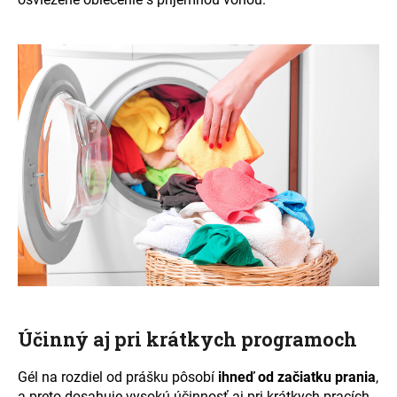
Účinný aj pri krátkych programoch
Gél na rozdiel od prášku
pôsobí
ihneď od začiatku prania
,
a preto dosahuje vysokú účinnosť aj pri krátkych pracích