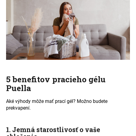
á
j
s
ť
?
HĽADAŤ
5 benefitov pracieho gélu
Puella
O
Aké výhody môže mať prací gél? Možno budete
d
prekvapení.
p
o
r
1. Jemná starostlivosť o vaše
ú