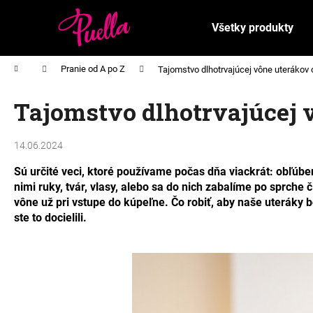
K
Prejsť
na
o
Všetky produkty
obsah
Späť
Späť
š
do
do
í
Domov
Pranie od A po Z
Tajomstvo dlhotrvajúcej vône uterákov
k
obchodu
obchodu
Tajomstvo dlhotrvajúcej 
14.06.2024
Sú určité veci, ktoré používame počas dňa viackrát: obľúbe
nimi ruky, tvár, vlasy, alebo sa do nich zabalíme po sprche
vône už pri vstupe do kúpeľne. Čo robiť, aby naše uteráky 
ste to docielili.