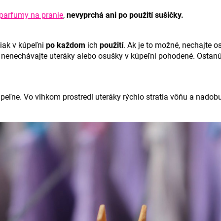
 parfumy na pranie
,
nevyprchá ani po použití sušičky.
iak v kúpeľni
po každom
ich
použití
. Ak je to možné, nechajte o
y nenechávajte uteráky alebo osušky v kúpeľni pohodené. Ostanú 
peľne. Vo vlhkom prostredí uteráky rýchlo stratia vôňu a nado