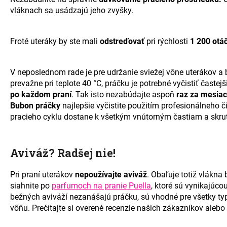
vláknach sa usádzajú jeho zvyšky.
Froté uteráky by ste mali
odstreďovať
pri rýchlosti
1 200 otá
V neposlednom rade je pre udržanie sviežej vône uterákov a b
prevažne pri teplote 40 °C, práčku je potrebné vyčistiť častej
po každom praní
. Tak isto nezabúdajte aspoň
raz za mesiac
Bubon práčky
najlepšie vyčistite použitím profesionálneho či
pracieho cyklu dostane k všetkým vnútorným častiam a skru
Aviváž? Radšej nie!
Pri praní uterákov
nepoužívajte aviváž
. Obaľuje totiž vlákna
siahnite po
parfumoch na pranie Puella
, ktoré sú vynikajúco
bežných aviváží nezanášajú práčku, sú vhodné pre všetky typ
vôňu. Prečítajte si overené recenzie našich zákazníkov alebo