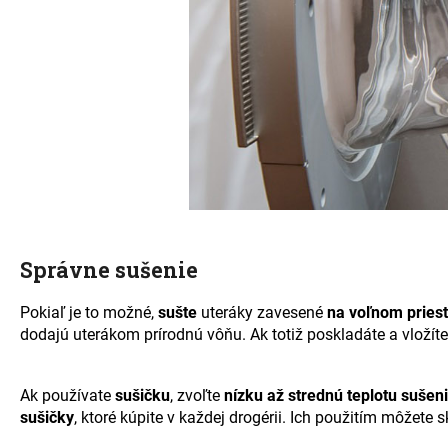
Správne sušenie
Pokiaľ je to možné,
sušte
uteráky zavesené
na voľnom pries
dodajú uterákom prírodnú vôňu. Ak totiž poskladáte a vložíte
Ak používate
sušičku
, zvoľte
nízku až strednú teplotu sušen
sušičky
, ktoré kúpite v každej drogérii. Ich použitím môžete 