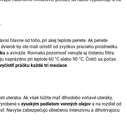
.
ávisí hlavne od toho, pri akej teplote periete. Ak periete
dvierok by ste mali očistiť od zvyškov pracieho prostriedku
šku
a aviváže. Rovnakú pozornosť venujte aj čisteniu filtra.
 ju naprázdno pri teplote 60 °C alebo 90 °C. Čistič sa počas
vyčistiť
práčku
každé tri mesiace
.
osti uteráka. Ak však túžite mať dlhodobo voňavé uteráky,
 vyrobené s
vysokým podielom vonných olejov
a na rozdiel od
osť. Navyše zabezpečujú oblečeniu intenzívnu a dlhotrvajúcu