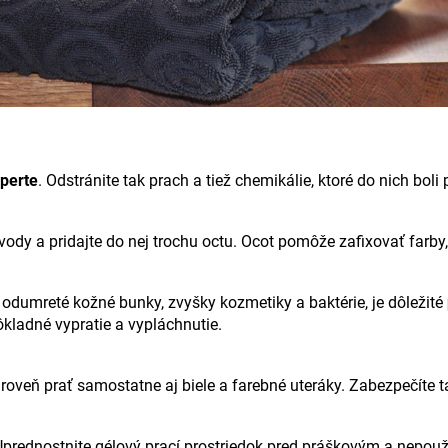
perte
. Odstránite tak prach a tiež chemikálie, ktoré do nich bol
ody a pridajte do nej trochu octu. Ocot pomôže zafixovať farby
 odumreté kožné bunky, zvyšky kozmetiky a baktérie, je dôležité
ôkladné vypratie a vypláchnutie.
roveň prať samostatne aj biele a farebné uteráky. Zabezpečíte ta
prednostnite gélový prací prostriedok pred práškovým a nepouž