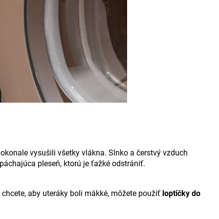
 dokonale vysušili všetky vlákna. Slnko a čerstvý vzduch
páchajúca pleseň, ktorú je ťažké odstrániť.
Ak chcete, aby uteráky boli mäkké, môžete použiť
loptičky do