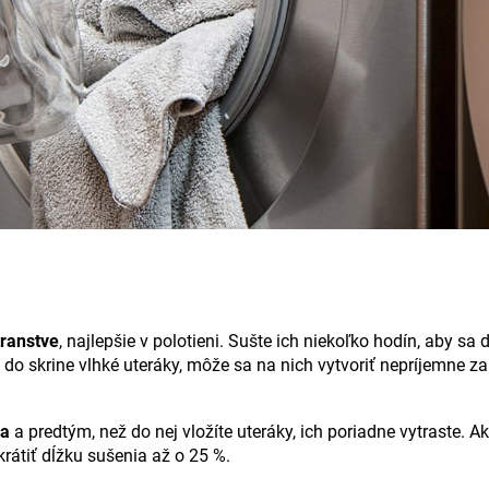
transtve
, najlepšie v polotieni. Sušte ich niekoľko hodín, aby sa
 do skrine vlhké uteráky, môže sa na nich vytvoriť nepríjemne za
ia
a predtým, než do nej vložíte uteráky, ich poriadne vytraste. 
skrátiť dĺžku sušenia až o 25 %.