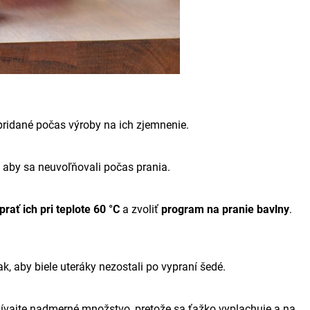
i pridané počas výroby na ich zjemnenie.
, aby sa neuvoľňovali počas prania.
prať ich pri teplote 60 °C
a zvoliť
program na pranie bavlny
.
k, aby biele uteráky nezostali po vypraní šedé.
ívajte nadmerné množstvo, pretože sa ťažko vyplachuje a na