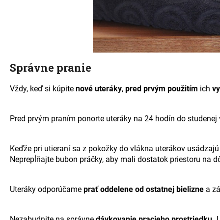
Správne pranie
Vždy, keď si kúpite
nové uteráky
,
pred prvým použitím
ich
vy
Pred prvým praním ponorte uteráky na 24 hodín do studenej v
Keďže pri utieraní sa z pokožky do vlákna uterákov usádzajú
Neprepĺňajte bubon práčky, aby mali dostatok priestoru na d
Uteráky odporúčame
prať
oddelene od ostatnej bielizne
a zá
Nezabudnite na správne
dávkovanie pracieho prostriedku.
U