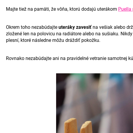
Majte tiež na pamäti, že vôňa, ktorú dodajú uterákom
Puella
Okrem toho nezabúdajte
uteráky zavesiť
na vešiak alebo drž
zložené len na polovicu na radiátore alebo na sušiaku. Nikd
plesní, ktoré následne môžu dráždiť pokožku.
Rovnako nezabúdajte ani na pravidelné vetranie samotnej kú