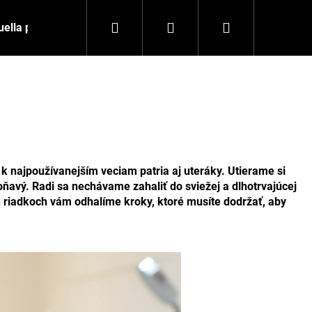
Hľadať
Prihlásenie
Nákupný
uella partnerom
košík
k najpoužívanejším veciam patria aj uteráky. Utierame si
voňavý. Radi sa nechávame zahaliť do sviežej a dlhotrvajúcej
ch riadkoch vám odhalíme kroky, ktoré musíte dodržať, aby