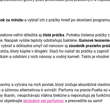
čok za minútu
a vybrať ich z práčky hneď po skončení programu
ielizne veľmi dôležitá aj
čistá práčka
. Potreba čistenia práčky z
šie. Naopak vyššie teploty odstraňujú baktérie.
Gumové tesnenie
vybrať a dôkladne umyť od nánosov aj
zásobník pracieho prá
stiča, ktorý kúpite v drogérii. Stačí ho naliať do práčky a zapnúť
tkám a odstráni z nich nánosy a vodný kameň. Takto je vhodné
 bavlny a vytvára na nich povlak, ktorý znižuje absorbčné vlastn
u a účinnou alternatívou k aviváži. Parfumy na pranie Puella sú
y tkanín, neupchávajú vlákna bielizne a neporušujú jej funkčn
 si objednajte
skúšobný set parfumov
a presvedčte sa sami!