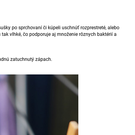
sušky po sprchovaní či kúpeli uschnúť rozprestreté, alebo
tak vlhké, čo podporuje aj množenie rôznych baktérií a
budnú zatuchnutý zápach.