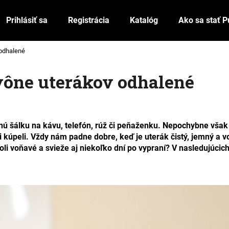
Prihlásiť sa
Registrácia
Katalóg
Ako sa stať P
 odhalené
Čo potrebujete nájsť?
vône uterákov odhalené
HĽADAŤ
nú šálku na kávu, telefón, rúž či peňaženku. Nepochybne však 
 či kúpeli. Vždy nám padne dobre, keď je uterák čistý, jemný a 
Odporúčame
boli voňavé a svieže aj niekoľko dní po vypraní? V nasledujúci