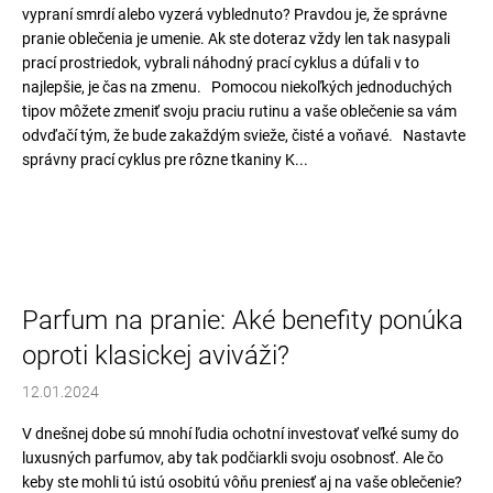
vypraní smrdí alebo vyzerá vyblednuto? Pravdou je, že správne
pranie oblečenia je umenie. Ak ste doteraz vždy len tak nasypali
prací prostriedok, vybrali náhodný prací cyklus a dúfali v to
najlepšie, je čas na zmenu. Pomocou niekoľkých jednoduchých
tipov môžete zmeniť svoju praciu rutinu a vaše oblečenie sa vám
odvďačí tým, že bude zakaždým svieže, čisté a voňavé. Nastavte
správny prací cyklus pre rôzne tkaniny K...
Parfum na pranie: Aké benefity ponúka
oproti klasickej aviváži?
12.01.2024
V dnešnej dobe sú mnohí ľudia ochotní investovať veľké sumy do
luxusných parfumov, aby tak podčiarkli svoju osobnosť. Ale čo
keby ste mohli tú istú osobitú vôňu preniesť aj na vaše oblečenie?