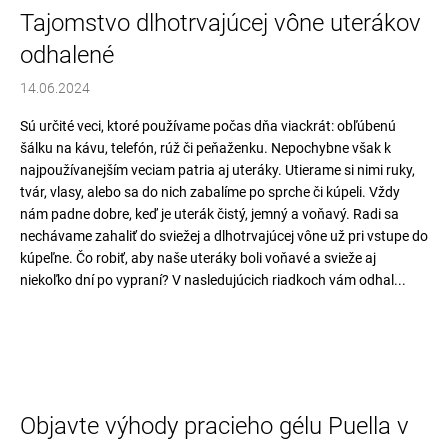
Tajomstvo dlhotrvajúcej vône uterákov
odhalené
14.06.2024
Sú určité veci, ktoré používame počas dňa viackrát: obľúbenú
šálku na kávu, telefón, rúž či peňaženku. Nepochybne však k
najpoužívanejším veciam patria aj uteráky. Utierame si nimi ruky,
tvár, vlasy, alebo sa do nich zabalíme po sprche či kúpeli. Vždy
nám padne dobre, keď je uterák čistý, jemný a voňavý. Radi sa
nechávame zahaliť do sviežej a dlhotrvajúcej vône už pri vstupe do
kúpeľne. Čo robiť, aby naše uteráky boli voňavé a svieže aj
niekoľko dní po vypraní? V nasledujúcich riadkoch vám odhal...
Objavte výhody pracieho gélu Puella v