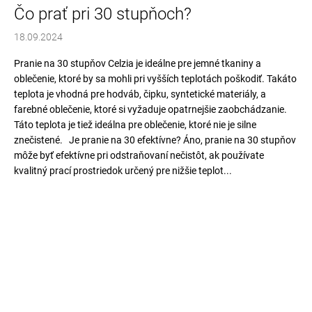
v
Čo prať pri 30 stupňoch?
á
j
18.09.2024
s
Pranie na 30 stupňov Celzia je ideálne pre jemné tkaniny a
ť
oblečenie, ktoré by sa mohli pri vyšších teplotách poškodiť. Takáto
?
teplota je vhodná pre hodváb, čipku, syntetické materiály, a
farebné oblečenie, ktoré si vyžaduje opatrnejšie zaobchádzanie.
Táto teplota je tiež ideálna pre oblečenie, ktoré nie je silne
znečistené. Je pranie na 30 efektívne? Áno, pranie na 30 stupňov
môže byť efektívne pri odstraňovaní nečistôt, ak používate
HĽADAŤ
kvalitný prací prostriedok určený pre nižšie teplot...
O
d
p
o
r
ú