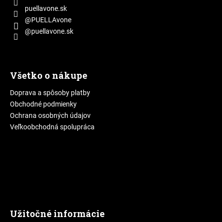
e
v
puellavone.sk
k
@PUELLAvone
y
@puellavone.sk
v
ý
p
i
Všetko o nákupe
s
u
Doprava a spôsoby platby
Obchodné podmienky
Ochrana osobných údajov
Veľkoobchodná spolupráca
Užitočné informácie