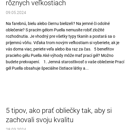
rôznych veľkostiach
09.05.2024
Na farebnú, bielu alebo čiernu bielizeň? Na jemné či odolné
oblečenie? S pracím gélom Puella nemusíte robiť zložité
rozhodnutia. Je vhodný pre všetky typy tkanín a postará sa o
príjemnú vôňu. Vďaka trom novým veľkostiam si vyberiete, ak je
vás doma viac, periete veľa alebo iba raz za čas. 5 benefitov
pracieho gélu Puella Aké výhody môže mať prací gél? Možno
budete prekvapení. 1. Jemná starostlivosť o vaše oblečenie Prací
gél Puella obsahuje špeciálne čistiace látky a...
5 tipov, ako prať obliečky tak, aby si
zachovali svoju kvalitu
28.03.2024