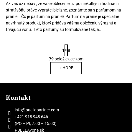
Ak vás už nebaví, že vaše oblečenie už po niekoľkých hodinách
stratí vôňu práve vypratej bielizne, zoznámte sa s parfumom na
pranie. Čo je parfum na pranie? Parfum na pranie je špeciálne
navrhnutý produkt, ktorý pridáva vášmu oblečeniu výraznú a
trvajúcu vôňu. Tieto parfumy sú formulované tak, a...
S
1
8
t
r
79
položiek celkom
O
á
v
HORE
n
l
k
o
á
Z
v
d
a
á
a
Kontakt
n
p
c
i
i
ä
e
info
@
puellapartner.com
e
t
+421 918 948 646
p
i
(PO – PI, 7.00 – 15.00)
r
PUELLAvone.sk