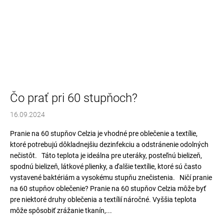
č
a
m
e
Čo prať pri 60 stupňoch?
16.09.2024
Pranie na 60 stupňov Celzia je vhodné pre oblečenie a textílie,
ktoré potrebujú dôkladnejšiu dezinfekciu a odstránenie odolných
nečistôt. Táto teplota je ideálna pre uteráky, posteľnú bielizeň,
spodnú bielizeň, látkové plienky, a ďalšie textílie, ktoré sú často
vystavené baktériám a vysokému stupňu znečistenia. Ničí pranie
na 60 stupňov oblečenie? Pranie na 60 stupňov Celzia môže byť
pre niektoré druhy oblečenia a textílií náročné. Vyššia teplota
môže spôsobiť zrážanie tkanín,...