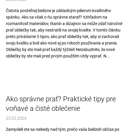
Čistota posteľnej bielizne je základným pilierom kvalitného
spánku. Ako sa však o ňu správne starať? Vzhľadom na
rozmanitosť materiálov, tkanín a dizajnov sa môže zdať náročné
prať obliečky tak, aby nestratili na svojej kvalite. V tomto článku
preto prinášame 5 tipov, ako prať obliečky tak, aby si zachovali
svoju kvalitu a boli ako nové aj po rokoch používania a prania.
Obliečky by ste mali prať každý týždeň Nezabudnite, že nové
obliečky by ste mali pred prvým použitím vždy vyprať. N...
Ako správne prať? Praktické tipy pre
voňavé a čisté oblečenie
23.02.2024
Zamysleli ste sa niekedy nad tým, prečo vaša bielizeň občas po