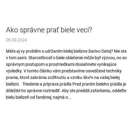
Ako správne prať biele veci?
06.09.2024
Máte aj vy problém s udržaním bielej bielizne žiarivo čistej? Nie ste
v tom sami. Starostlivosť o biele oblečenie môže byť výzvou, no so
správnym postupom a prostriedkami dosiahnete vynikajúce
výsledky. V tomto článku vám predstavíme osvedčené techniky
prania, ktoré zabránia zožltnutiu a vzniku škvŕn na vašej bielej
bielizni. Triedenie a príprava prádla Pred praním bieleho prádla je
dôležité ho správne roztriediť. Aby ste predišli zafarbeniu, oddeľte
bielu bielizeň od farebnej, najmä o...